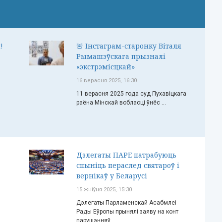
!
🚨 Інстаграм-старонку Віталя
Рымашэўскага прызналі
«экстрэмісцкай»
16 верасня 2025, 16:30
11 верасня 2025 года суд Пухавіцкага
раёна Мінскай вобласці ўнёс ...
Дэлегаты ПАРЕ патрабуюць
спыніць пераслед святароў і
вернікаў у Беларусі
15 жніўня 2025, 15:30
Дэлегаты Парламенскай Асабмлеі
Рады Еўропы прынялі заяву на конт
парушэнняў ...