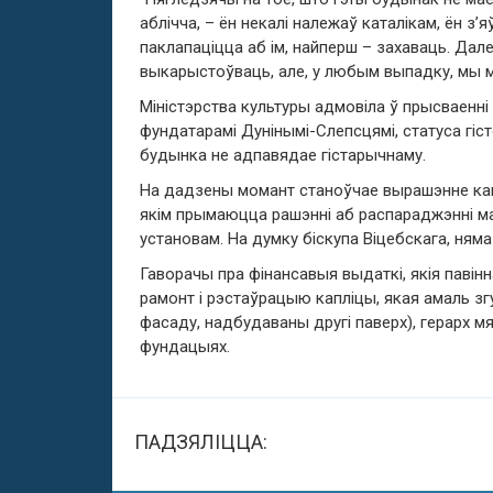
аблічча, – ён некалі належаў каталікам, ён з
паклапаціцца аб ім, найперш – захаваць. Дал
выкарыстоўваць, але, у любым выпадку, мы ма
Міністэрства культуры адмовіла ў прысваенн
фундатарамі Дунінымі-Слепсцямі, статуса гіс
будынка не адпавядае гістарычнаму.
На дадзены момант станоўчае вырашэнне канф
якім прымаюцца рашэнні аб распараджэнні 
установам. На думку біскупа Віцебскага, няма
Гаворачы пра фінансавыя выдаткі, якія павін
рамонт і рэстаўрацыю капліцы, якая амаль з
фасаду, надбудаваны другі паверх), герарх 
фундацыях.
ПАДЗЯЛІЦЦА: