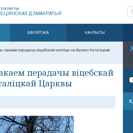
ЭТА ПАРТЫІ
ЫСЦІЯНСКАЯ ДЭМАКРАТЫЯ
БІБЛІЯТЭКА
КАНТАКТЫ
Мы чакаем перадачы віцебскай капліцы на баланс Каталіцкай
чакаем перадачы віцебскай
аталіцкай Царквы
К