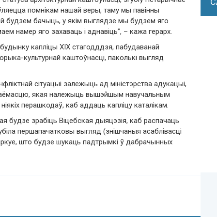
С
’яўляецца помнікам нашай веры, таму мы павінны
ей будзем бачыць, у якім выглядзе мы будзем яго
ем намер яго захаваць і аднавіць”, – кажа герарх.
і будынку капліцы XIX стагодддзя, пабудаванай
торыка-культурнай каштоўнасці, паколькі выгляд
ліктнай сітуацыі залежыць ад міністэрства адукацыі,
маёмасцю, якая належыць вышэйшым навучальным
 ніякіх перашкодаў, каб аддаць капліцу каталікам.
ная будзе зрабіць Віцебская дыяцэзія, каб распачаць
губіла першапачатковы выгляд (знішчаныя асаблівасці
мяркуе, што будзе шукаць падтрымкі ў дабрачынных