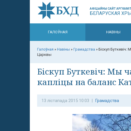
АФІЦЫЙНЫ САЙТ АРГКАМІТ
БЕЛАРУСКАЯ ХР
ГАЛОЎНАЯ
НАВІНЫ
Галоўная
»
Навіны
»
Грамадства
»
Біскуп Буткевіч: 
Царквы
Біскуп Буткевіч: Мы 
капліцы на баланс К
13 лістапада 2015 10:03 |
Грамадства