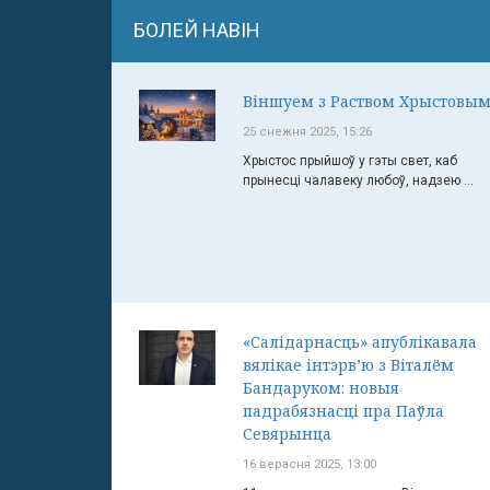
БОЛЕЙ НАВІН
Віншуем з Раством Хрыстовым
25 снежня 2025, 15:26
Хрыстос прыйшоў у гэты свет, каб
прынесці чалавеку любоў, надзею ...
«Салідарнасць» апублікавала
вялікае інтэрв’ю з Віталём
Бандаруком: новыя
падрабязнасці пра Паўла
Севярынца
16 верасня 2025, 13:00