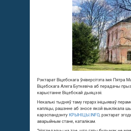
Рэктарат Віцебскага ўніверсітэта імя Пятра 
Віцебскага Алега Буткевіча аб перадачы прыз
карыстанне Віцебскай дыяцэзіі.
Некалькі тыдняў таму герарх ініцыяваў перам
капліцы, рашэнне аб зносе якой выклікала шы
карэспандэнту
КРЫНІЦЫ.INFO
, рэктарат зго
аварыйным стане, каталікам.
“Нягледзячы на тое, што гэты будынак не мае 