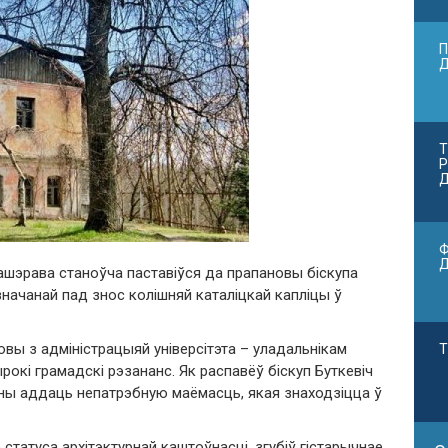
П
Т
Р
Д
Ф
Машэрава станоўча паставіўся да прапановы біскупа
начанай пад знос колішняй каталіцкай капліцы ў
овы з адміністрацыяй універсітэта – уладальнікам
Т
рокі грамадскі рэзананс. Як распавёў біскуп Буткевіч
дны аддаць непатрэбную маёмасць, якая знаходзіцца ў
статуса архітэктурнай каштоўнасці, згубіў гістарычнае