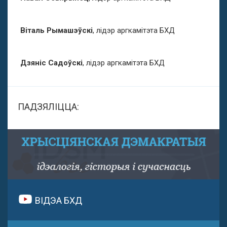
Віталь Рымашэўскі
, лідэр аргкамітэта БХД
Дзяніс Садоўскі
, лідэр аргкамітэта БХД
ПАДЗЯЛІЦЦА:
ВІДЭА БХД