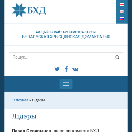
АФІЦЫЙНЫ САЙТ АРГКАМІТЭТА ПАРТЫІ
БЕЛАРУСКАЯ ХРЫСЦІЯНСКАЯ ДЭМАКРАТЫЯ
Паказаць
меню
Галоўная
»
Лідэры
Лідэры
Павал Севярынец
, лідэр аргкамітэта БХД