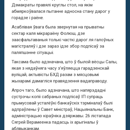
Дэмакраты правялі круглы стол, на якім
абмяркоўвалася пытанне адносна стану дарог у
горадзе і раёне.
Асаблівая ўвага была звернутая на прыватны
сектар каля мікрараёну Фолюш, дзе
заасфальтаваныя толькі часткі дарог ля галоўных
магістраляў і дзе зараз ідзе збор подпісаў за
паляпшэнне сітуацыі.
Таксама было адзначана, што ў былой вёсцы Салы,
якая з нядаўняга часу з’яўляецца гарадзенскай
вуліцай, актывісты БХД разам з мясцовымі
жыхарамi дамагліся правядзення вадаправоду.
Апроч таго, было адзначана, што напярэдадні
сустрэчы копіі сабраных подпiсаў ІП супраць
прымусовай усталёўкі банкаўскiх тэрмiналаў былі
адпраўлены ў Савет міністраў, Нацыянальны Банк,
адміністрацыю кіраўніка дзяржавы. 26 лістапада
Сягрей Верамеенка падасць іх арыгіналы ў
аблвыканкам.