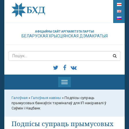
АФІЦЫЙНЫ САЙТ АРГКАМІТЭТА ПАРТЫІ
БЕЛАРУСКАЯ ХРЫСЦІЯНСКАЯ ДЭМАКРАТЫЯ
Паказаць
меню
Галоўная
»
Галоўныя навіны
»
Подпісы супраць
прымусовых банкаўсіх тэрміналаў для ІП накіравалі ў
Саўмін і Нацбанк
Подпісы супраць прымусовых