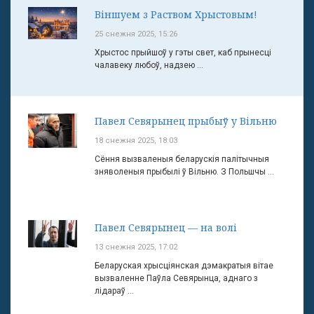
Віншуем з Раством Хрыстовым!
25 снежня 2025, 15:26
Хрыстос прыйшоў у гэты свет, каб прынесці
чалавеку любоў, надзею ...
Павел Севярынец прыбыў у Вільню
18 снежня 2025, 18:03
Сёння вызваленыя беларускія палітычныя
зняволеныя прыбылі ў Вільню. З Польшчы ...
Павел Севярынец — на волі
13 снежня 2025, 17:02
Беларуская хрысціянская дэмакратыя вітае
вызваленне Паўла Севярынца, аднаго з
лідараў ...