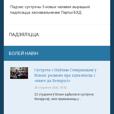
Падчас сустрэчы 5 новых чалавек вырашылi
падпiсацца заснавальнiкамi Партыі БХД.
ПАДЗЯЛІЦЦА:
БОЛЕЙ НАВІН
Сустрэча з Паўлам Севярынцам у
Вільні: размова пра адказнасць і
«ключ да Беларусі»
26 студзеня 2026, 18:32
22 студзеня ў Вільні адбылася сустрэча
беларусаў, якія пражываюць у ...