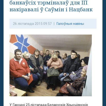
банкаўсіх тэрміналаў для ІП
накіравалі ў Саўмін і Нацбанк
26 лістапада 2015 09:57 |
Галоўныя навіны
У Гародні 25 лістапада Беларускія Хрысціянскія