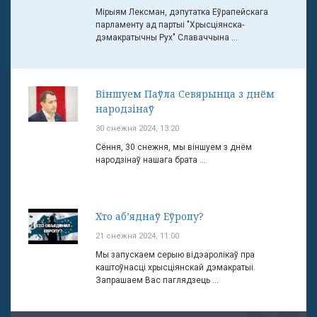
Мірыям Лексман, дэпутатка Еўрапейскага
парламенту ад партыі "Хрысціянска-
дэмакратычны Рух" Славаччына ...
Віншуем Паўла Севярынца з днём
народзінаў
30 снежня 2024, 13:20
Сёння, 30 снежня, мы віншуем з днём
народзінаў нашага брата ...
Хто аб’яднаў Еўропу?
21 снежня 2024, 11:00
Мы запускаем серыю відэаролікаў пра
каштоўнасці хрысціянскай дэмакратыі.
Запрашаем Вас паглядзець ...