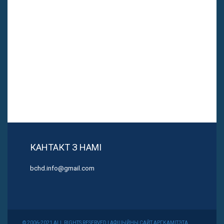
КАНТАКТ З НАМІ
bchd.info@gmail.com
© 2006-2021 ALL RIGHTS RESERVED | АФІЦЫЙНЫ САЙТ АРГКАМІТЭТА