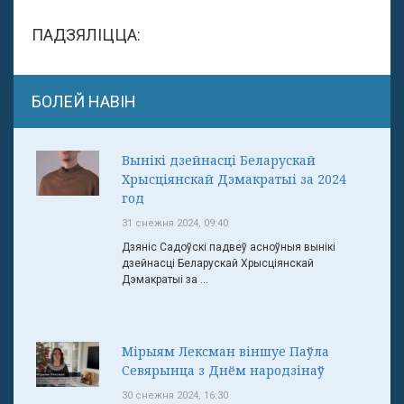
ПАДЗЯЛІЦЦА:
БОЛЕЙ НАВІН
Вынікі дзейнасці Беларускай
Хрысціянскай Дэмакратыі за 2024
год
31 снежня 2024, 09:40
Дзяніс Садоўскі падвеў асноўныя вынікі
дзейнасці Беларускай Хрысціянскай
Дэмакратыі за ...
Мірыям Лексман віншуе Паўла
Севярынца з Днём народзінаў
30 снежня 2024, 16:30