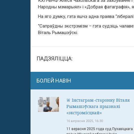
КХП-БНФ Алеся Чахольскага за захоўванне і 
Народны мэмарыял» і «Добрая фатаграфія», як
На яго думку, гэта яшчэ адна праява “лібералі
“Сапраўдны экстрэмізм – гэта судзіць чалавек
Віталь Рымашэўскі.
ПАДЗЯЛІЦЦА:
БОЛЕЙ НАВІН
🚨 Інстаграм-старонку Віталя
Рымашэўскага прызналі
«экстрэмісцкай»
16 верасня 2025, 16:30
11 верасня 2025 года суд Пухавіцкага