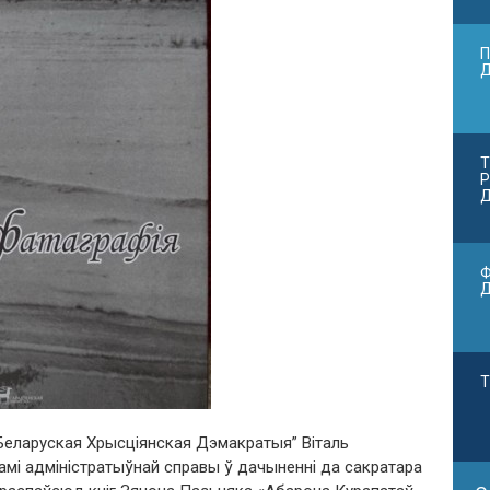
П
Т
Р
Д
Ф
Т
“Беларуская Хрысціянская Дэмакратыя” Віталь
мі адміністратыўнай справы ў дачыненні да сакратара