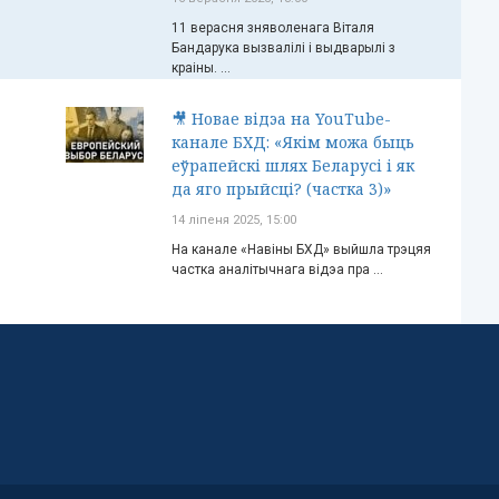
11 верасня зняволенага Віталя
Бандарука вызвалілі і выдварылі з
краіны. ...
🎥 Новае відэа на YouTube-
канале БХД: «Якім можа быць
еўрапейскі шлях Беларусі і як
да яго прыйсці? (частка 3)»
14 ліпеня 2025, 15:00
На канале «Навіны БХД» выйшла трэцяя
частка аналітычнага відэа пра ...