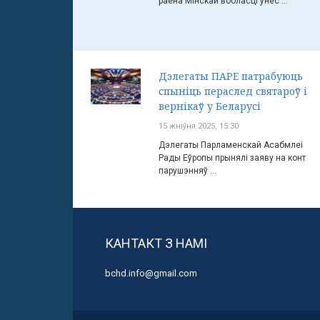
раёна Мінскай вобласці ўнёс ...
Дэлегаты ПАРЕ патрабуюць
спыніць пераслед святароў і
вернікаў у Беларусі
15 жніўня 2025, 15:30
Дэлегаты Парламенскай Асабмлеі
Рады Еўропы прынялі заяву на конт
парушэнняў ...
КАНТАКТ З НАМІ
bchd.info@gmail.com