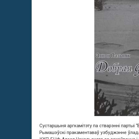
Сустаршыня аргкамітэту па стварэнні партыі 
Рымашэўскі пракаментаваў узбуджэнне ўлада