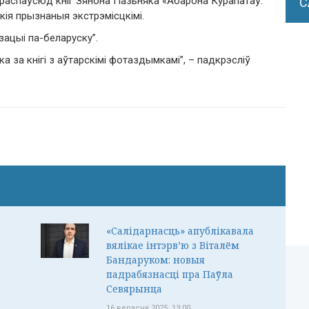
распаўсюд кніг Зянона Пазьняка «Абарона Курапатаў.
С
ія прызнаныя экстрэмісцкімі.
зацыі па-беларуску”.
а за кнігі з аўтарскімі фотаздымкамі”, – падкрэсліў
«Салідарнасць» апублікавала
вялікае інтэрв’ю з Віталём
Бандаруком: новыя
падрабязнасці пра Паўла
Севярынца
16 верасня 2025, 13:00