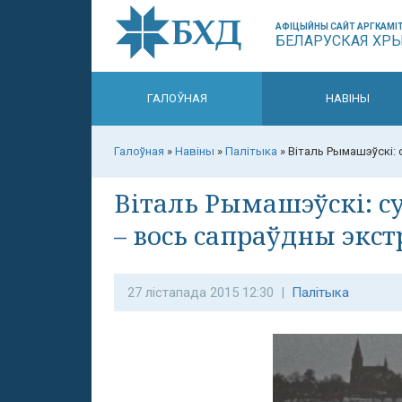
АФІЦЫЙНЫ САЙТ АРГКАМІТ
БЕЛАРУСКАЯ ХР
ГАЛОЎНАЯ
НАВІНЫ
Галоўная
»
Навіны
»
Палітыка
»
Віталь Рымашэўскі: 
Віталь Рымашэўскі: су
– вось сапраўдны экс
27 лістапада 2015 12:30 |
Палітыка