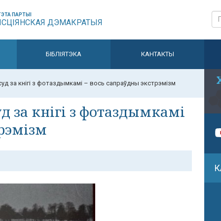
ЭТА ПАРТЫІ
ЫСЦІЯНСКАЯ ДЭМАКРАТЫЯ
БІБЛІЯТЭКА
КАНТАКТЫ
суд за кнігі з фотаздымкамі – вось сапраўдны экстрэмізм
д за кнігі з фотаздымкамі
трэмізм
К