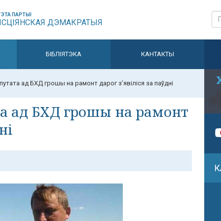
ЭТА ПАРТЫІ
ЫСЦІЯНСКАЯ ДЭМАКРАТЫЯ
БІБЛІЯТЭКА
КАНТАКТЫ
утата ад БХД грошы на рамонт дарог з’явіліся за паўдні
та ад БХД грошы на рамонт
ні
К