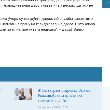
 5-га былі прысланыя два грэйдары і ўсе дарогі былі
С
ўпарадкаваныя дарогі нават у тых вёсках, да якіх не
 Яшчэ ўчора супрацоўнікі дарожнай службы казалі, што
 выклікалі на працу на грэйдзіраванне дарог. Ніхто апроч
эй за мяне, але ім гэта нецікава”, – дадаў Валер
!
🚨 Інстаграм-старонку Віталя
Рымашэўскага прызналі
«экстрэмісцкай»
16 верасня 2025, 16:30