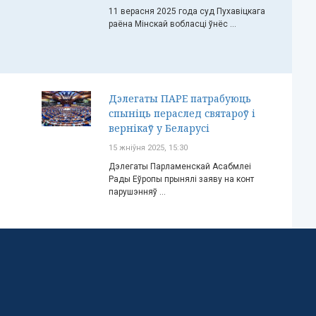
11 верасня 2025 года суд Пухавіцкага
раёна Мінскай вобласці ўнёс ...
Дэлегаты ПАРЕ патрабуюць
спыніць пераслед святароў і
вернікаў у Беларусі
15 жніўня 2025, 15:30
Дэлегаты Парламенскай Асабмлеі
Рады Еўропы прынялі заяву на конт
парушэнняў ...