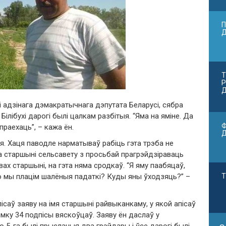
П
Т
Р
Д
і адзінага дэмакратычнага дэпутата Беларусі, сябра
лібухі дарогі былі цалкам разбітыя. “Яма на яміне. Да
Ф
праехаць”, – кажа ён.
ня. Хаця паводле нарматываў рабіць гэта трэба не
а старшыні сельсавету з просьбай прагрэйдзіраваць
ах старшыні, на гэта няма сродкаў. “Я яму паабяцаў,
о мы плацім шалёныя падаткі? Куды яны ўходзяць?” –
Т
ісаў заяву на імя старшыні райвыканкаму, у якой апісаў
мку 34 подпісы вяскоўцаў. Заяву ён даслаў у