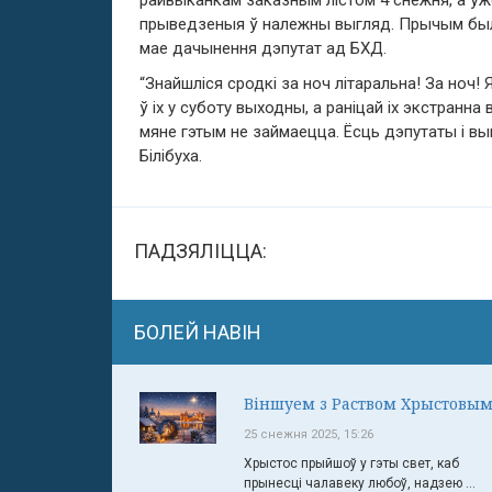
райвыканкам заказным лістом 4 снежня, а ўжо
прыведзеныя ў належны выгляд. Прычым былі 
мае дачынення дэпутат ад БХД.
“Знайшліся сродкі за ноч літаральна! За ноч!
ў іх у суботу выходны, а раніцай іх экстранна
мяне гэтым не займаецца. Ёсць дэпутаты і выш
Білібуха.
ПАДЗЯЛІЦЦА:
БОЛЕЙ НАВІН
Віншуем з Раством Хрыстовым
25 снежня 2025, 15:26
Хрыстос прыйшоў у гэты свет, каб
прынесці чалавеку любоў, надзею ...