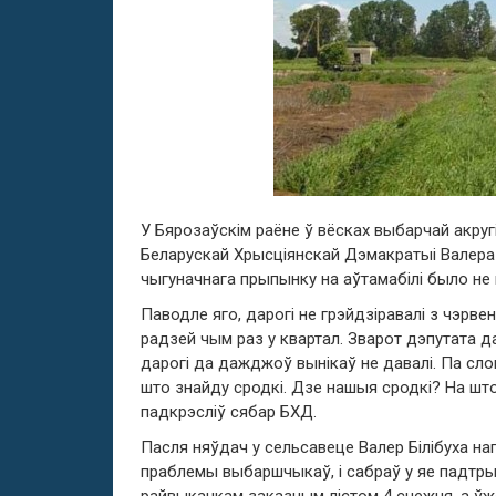
У Бярозаўскім раёне ў вёсках выбарчай акруг
Беларускай Хрысціянскай Дэмакратыі Валера Бі
чыгуначнага прыпынку на аўтамабілі было не 
Паводле яго, дарогі не грэйдзіравалі з чэрве
радзей чым раз у квартал. Зварот дэпутата д
дарогі да дажджоў вынікаў не давалі. Па слов
што знайду сродкі. Дзе нашыя сродкі? На шт
падкрэсліў сябар БХД.
Пасля няўдач у сельсавеце Валер Білібуха нап
праблемы выбаршчыкаў, і сабраў у яе падтры