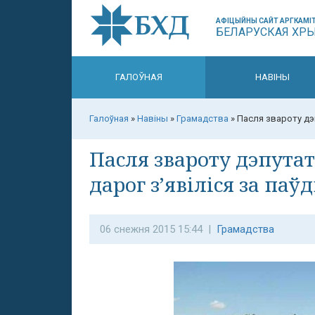
АФІЦЫЙНЫ САЙТ АРГКАМІТ
БЕЛАРУСКАЯ ХР
ГАЛОЎНАЯ
НАВІНЫ
Галоўная
»
Навіны
»
Грамадства
»
Пасля звароту дэп
Пасля звароту дэпута
дарог з’явіліся за паўд
06 снежня 2015 15:44 |
Грамадства