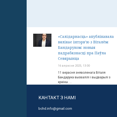
«Салідарнасць» апублікавала
вялікае інтэрв’ю з Віталём
Бандаруком: новыя
падрабязнасці пра Паўла
Севярынца
16 верасня 2025, 13:00
11 верасня зняволенага Віталя
Бандарука вызвалілі і выдварылі з
краіны. ...
КАНТАКТ З НАМІ
bchd.info@gmail.com