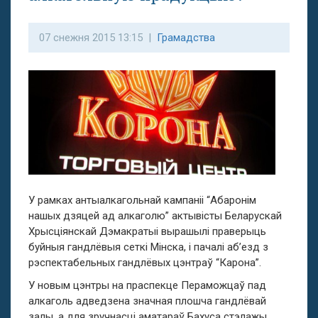
07 снежня 2015 13:15 |
Грамадства
У рамках антыалкагольнай кампаніі “Абаронім
нашых дзяцей ад алкаголю” актывісты Беларускай
Хрысціянскай Дэмакратыі вырашылі праверыць
буйныя гандлёвыя сеткі Мінска, і пачалі аб’езд з
рэспектабельных гандлёвых цэнтраў “Карона”.
У новым цэнтры на праспекце Пераможцаў пад
алкаголь адведзена значная плошча гандлёвай
залы, а для зручнасці аматараў Бахуса стэлажы