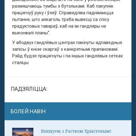
размяшчаюць тумбы з бутэлькамі. Каб пакупнік
працягнуў руку і ўзяў. Справядліва паднімаецца
пытанне, што алкаголь трэба вывесці са спісу
прадуктовых тавараў, каб на ім гандляры не
выконвалі планы”.
У абодвух гандлёвых цэнтрах пакінуты адпаведныя
запісы ў кнізе скаргаў з канкрэтнымі прапановамі.
Рэйд будзе працягнуты і па іншых гандлёвых сетках
сталіцы.
ПАДЗЯЛІЦЦА:
БОЛЕЙ НАВІН
Віншуем з Раством Хрыстовым!