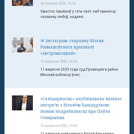
25 снежня 2025, 15:26
Хрыстос прыйшоў у гэты свет, каб прынесці
чалавеку любоў, надзею ...
🚨 Інстаграм-старонку Віталя
Рымашэўскага прызналі
«экстрэмісцкай»
16 верасня 2025, 16:30
11 верасня 2025 года суд Пухавіцкага раёна
Мінскай вобласці ўнёс ...
«Салідарнасць» апублікавала вялікае
інтэрв’ю з Віталём Бандаруком:
новыя падрабязнасці пра Паўла
Севярынца
16 верасня 2025, 13:00
11 верасня зняволенага Віталя Бандарука