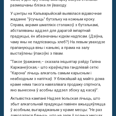
размешчаны блізка ля ўваходу.
У цэнтры на Кальварыйскай выявілася відавочнае
жаданне “ўсучыць” бутэльку на кожным кроку.
Справа, акрамя шматлікіх стэлажоў з бутэлькамі,
абсталяваны аддзел для дарагой імпартнай
прадукцыі, ён абазначаны кідкім надпісам. (Дзіўна,
чаму яны не падпісваюць хлеб?) На левым уваходзе
прапануюцца віны і каньякі, а прама на залу
выстаўлены ўпакоўкі з півам.
“Такое ўражанне,– сказала ініцыятар рэйду Галіна
Каржанеўская,– што кіраўніцтва гандлёвай сеткі
“Карона” лічыць алкаголь самым карысным і
неабходным з напіткаў. У бліжэйшай ад майго дома
краме няма такога навязлівага продажу спіртнога,
яно вынесена ў асобны аддзел збоку ад касаў”.
Актывістка кампаніі Надзея Іюльская лічыць, што
збыт алкагольнай прадукцыі павінен ажыццяўляцца
ў асобным, выгараджаным у краме месцы: “Не раз
даводзілася бачыць, што на зале ў розных месцах