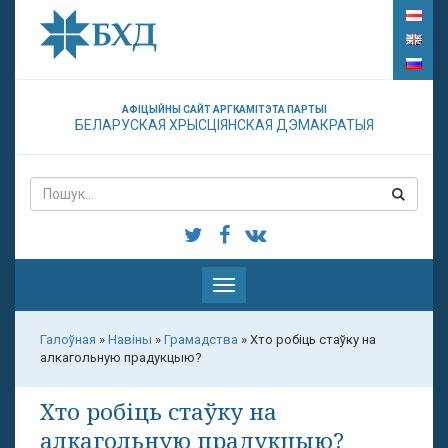
АФІЦЫЙНЫ САЙТ АРГКАМІТЭТА ПАРТЫІ
БЕЛАРУСКАЯ ХРЫСЦІЯНСКАЯ ДЭМАКРАТЫЯ
Паказаць
меню
Галоўная
»
Навіны
»
Грамадства
»
Хто робіць стаўку на
алкагольную прадукцыю?
Хто робіць стаўку на
алкагольную прадукцыю?