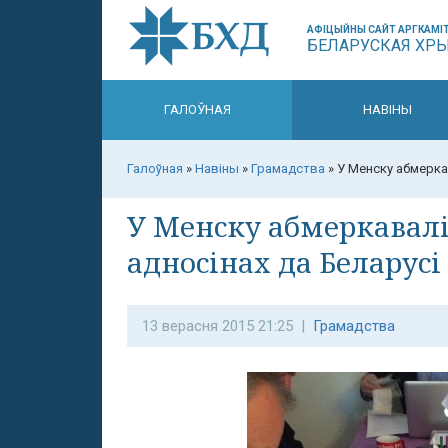
АФІЦЫЙНЫ САЙТ АРГКАМІТ
БЕЛАРУСКАЯ ХР
ГАЛОЎНАЯ
НАВІНЫ
Галоўная
»
Навіны
»
Грамадства
»
У Менску абмерка
У Менску абмеркавалі
адносінах да Беларусі
13 верасня 2015 21:25 |
Грамадства