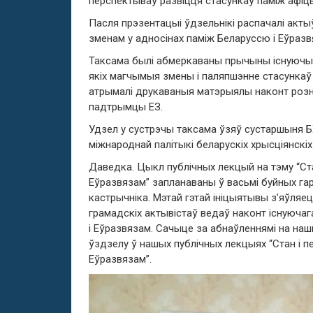
перспектываў развіцця стасункаў паміж афіцы
Пасля прэзентацыі ўдзельнікі распачалі акт
зменам у адносінах паміж Беларуссю і Еўраз
Таксама былі абмеркаваны прычыны існуючых 
якіх магчымыя змены і паляпшэнне стасункаў 
атрымалі друкаваныя матэрыялы наконт розн
падтрымцы ЕЗ.
Удзел у сустрэчы таксама ўзяў сустаршыня Б
міжнароднай палітыкі беларускіх хрысціянскі
Даведка. Цыкл публічных лекцый на тэму “Ста
Еўразвязам” запланаваны ў васьмі буйных гара
кастрычніка. Мэтай гэтай ініцыятывы з’яўляе
грамадскіх актывістаў ведаў наконт існуючаг
і Еўразвязам. Сачыце за абнаўленнямі на наш
ўздзелу ў нашых публічных лекцыях “Стан і п
Еўразвязам”.