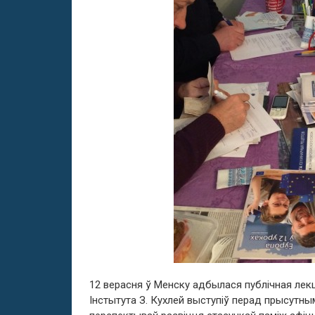
12 верасня ў Менску адбылася публічная лекц
Інстытута З. Кухлей выступіў перад прысутным