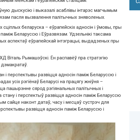
йным Менскам і еўрапейскімі сталіцамі.
С
ыўную дыскусію і выказалі асаблівы інтарэс магчымым
вязам пасля вызвалення палітычных зняволеных.
сціплых беларуска – еўрапейскіх адносін і ўмовы, пры
паміж Беларуссю і Еўразвязам. Удзельнікі таксама
ых аспектаў еўрапейскай інтэграцыі, выдадзеных пры
ХД Віталь Рымашэўскі. Ён распавёў пра стратэгію
х дэмакратаў.
н і перспектывы развіцця адносін паміж Беларуссю і
дах усіх рэгіёнаў Беларусі на працягу жніўня –
цца пашырэнне сярод рэгіянальных палітычных і
а стану і перспектыў развіцця адносін паміж Беларуссю
ым сайце наконт датаў, часу і месцаў сустрэч для
ерспектывы развіцця адносін паміж Беларуссю і