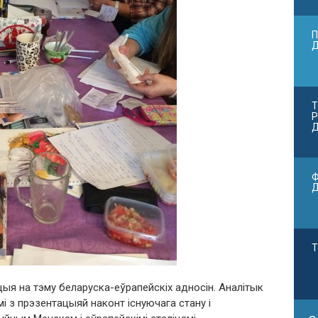
П
Т
Р
Д
Ф
Т
ыя на тэму беларуска-еўрапейскіх адносін. Аналітык
і з прэзентацыяй наконт існуючага стану і