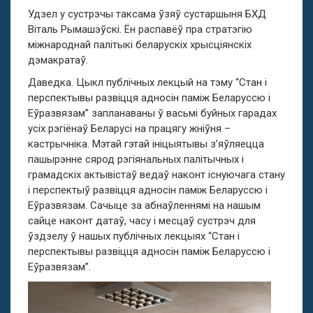
Удзел у сустрэчы таксама ўзяў сустаршыня БХД
Віталь Рымашэўскі. Ён распавёў пра стратэгію
міжнароднай палітыкі беларускіх хрысціянскіх
дэмакратаў.
Даведка. Цыкл публічных лекцый на тэму “Стан і
перспектывы развіцця адносін паміж Беларуссю і
Еўразвязам” запланаваны ў васьмі буйных гарадах
усіх рэгіёнаў Беларусі на працягу жніўня –
кастрычніка. Мэтай гэтай ініцыятывы з’яўляецца
пашырэнне сярод рэгіянальных палітычных і
грамадскіх актывістаў ведаў наконт існуючага стану
і перспектыў развіцця адносін паміж Беларуссю і
Еўразвязам. Сачыце за абнаўленнямі на нашым
сайце наконт датаў, часу і месцаў сустрэч для
ўздзелу ў нашых публічных лекцыях “Стан і
перспектывы развіцця адносін паміж Беларуссю і
Еўразвязам”.