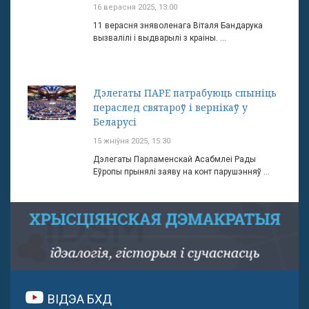
16 верасня 2025, 13:00
11 верасня зняволенага Віталя Бандарука
вызвалілі і выдварылі з краіны. ...
Дэлегаты ПАРЕ патрабуюць спыніць
пераслед святароў і вернікаў у
Беларусі
15 жніўня 2025, 15:30
Дэлегаты Парламенскай Асабмлеі Рады
Еўропы прынялі заяву на конт парушэнняў ...
ВІДЭА БХД