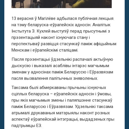
13 верасня ў Магілёве адбылася публічная лекцыя
на тэму беларуска-еўрапейскіх адносін. Аналітык
Інстытута З. Кухлей выступіў перад прысутнымі з
прэзентацыяй наконт існуючага стану і
перспектываў развіцця стасункаў паміж афіцыйным
Менскам і еўрапейскімі сталіцамі.
Пасля прэзентацыі ўдзельнікі распачалі актыўную
дыскусію і выказалі асаблівы інтарэс магчымым
зменам у адносінах паміж Беларуссю і Еўразвязам
пасля вызвалення палітычных зняволеных.
Таксама былі абмеркаваны прычыны існуючых
сціплых беларуска – еўрапейскіх адносін і ўмовы,
пры якіх магчымыя змены і паляпшэнне стасункаў
паміж Беларуссю і Еўразвязам. Удзельнікі таксама
атрымалі друкаваныя матэрыялы наконт розных
аспектаў еўрапейскай інтэграцыі, выдадзеных пры
падтрымцы ЕЗ.