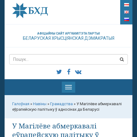
АФІЦЫЙНЫ САЙТ АРГКАМІТЭТА ПАРТЫІ
БЕЛАРУСКАЯ ХРЫСЦІЯНСКАЯ ДЭМАКРАТЫЯ
Паказаць
меню
Галоўная
»
Навіны
»
Грамадства
»
У Магілёве абмеркавалі
еўрапейскую палітыку ў адносінах да Беларусі
У Магілёве абмеркавалі
еўрапейскую палітыку ў