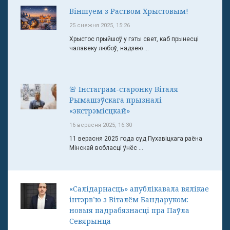
Віншуем з Раством Хрыстовым!
25 снежня 2025, 15:26
Хрыстос прыйшоў у гэты свет, каб прынесці
чалавеку любоў, надзею ...
🚨 Інстаграм-старонку Віталя
Рымашэўскага прызналі
«экстрэмісцкай»
16 верасня 2025, 16:30
11 верасня 2025 года суд Пухавіцкага раёна
Мінскай вобласці ўнёс ...
«Салідарнасць» апублікавала вялікае
інтэрв’ю з Віталём Бандаруком:
новыя падрабязнасці пра Паўла
Севярынца