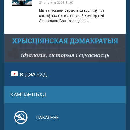
21 снежня 2024, 11:00
Мы запускаем серыю відэаролікаў пра
каштоўнасці хрысціянскай дэмакратыі.
Запрашаем Вас паглядзець ...
ВІДЭА БХД
КАМПАНІІ БХД
ПАКАЯННЕ