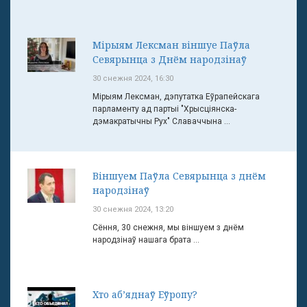
Мірыям Лексман віншуе Паўла
Севярынца з Днём народзінаў
30 снежня 2024, 16:30
Мірыям Лексман, дэпутатка Еўрапейскага
парламенту ад партыі "Хрысціянска-
дэмакратычны Рух" Славаччына ...
Віншуем Паўла Севярынца з днём
народзінаў
30 снежня 2024, 13:20
Сёння, 30 снежня, мы віншуем з днём
народзінаў нашага брата ...
Хто аб’яднаў Еўропу?