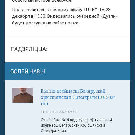
Совете министров Беларуси.
Подключайтесь к прямому эфиру TUT.BY-ТВ 23
декабря в 15.30. Видеозапись очередной «Дуэли»
будет доступна на сайте позже.
ПАДЗЯЛІЦЦА:
БОЛЕЙ НАВІН
Вынікі дзейнасці Беларускай
Хрысціянскай Дэмакратыі за 2024
год
31 снежня 2024, 09:40
Дзяніс Садоўскі падвеў асноўныя вынікі
дзейнасці Беларускай Хрысціянскай
Дэмакратыі за ...