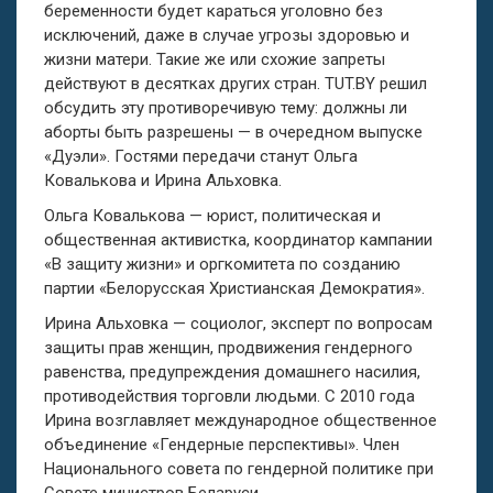
беременности будет караться уголовно без
исключений, даже в случае угрозы здоровью и
жизни матери. Такие же или схожие запреты
действуют в десятках других стран. TUT.BY решил
обсудить эту противоречивую тему: должны ли
аборты быть разрешены — в очередном выпуске
«Дуэли». Гостями передачи станут Ольга
Ковалькова и Ирина Альховка.
Ольга Ковалькова — юрист, политическая и
общественная активистка, координатор кампании
«В защиту жизни» и оргкомитета по созданию
партии «Белорусская Христианская Демократия».
Ирина Альховка — социолог, эксперт по вопросам
защиты прав женщин, продвижения гендерного
равенства, предупреждения домашнего насилия,
противодействия торговли людьми. С 2010 года
Ирина возглавляет международное общественное
объединение «Гендерные перспективы». Член
Национального совета по гендерной политике при