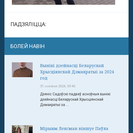
ПАДЗЯЛІЦЦА:
БОЛЕЙ НАВІН
Вынікі дзейнасці Беларускай
Хрысціянскай Дэмакратыі за 2024
год
31 снежня 2024, 09:40
Дзяніс Садоўскі падвеў асноўныя вынікі
дзейнасці Беларускай Хрысціянскай
Дэмакратыі за ...
Мірыям Лексман віншуе Паўла