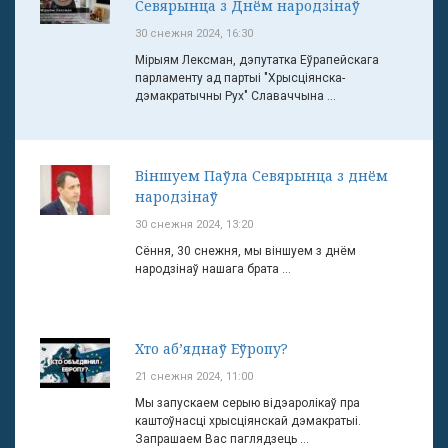
Севярынца з Днём народзінаў
30 снежня 2024, 16:30
Мірыям Лексман, дэпутатка Еўрапейскага
парламенту ад партыі "Хрысціянска-
дэмакратычны Рух" Славаччына ...
Віншуем Паўла Севярынца з днём
народзінаў
30 снежня 2024, 13:20
Сёння, 30 снежня, мы віншуем з днём
народзінаў нашага брата ...
Хто аб’яднаў Еўропу?
21 снежня 2024, 11:00
Мы запускаем серыю відэаролікаў пра
каштоўнасці хрысціянскай дэмакратыі.
Запрашаем Вас паглядзець ...