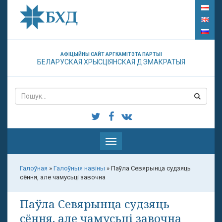
АФІЦЫЙНЫ САЙТ АРГКАМІТЭТА ПАРТЫІ
БЕЛАРУСКАЯ ХРЫСЦІЯНСКАЯ ДЭМАКРАТЫЯ
Паказаць
меню
Галоўная
»
Галоўныя навіны
»
Паўла Севярынца судзяць
сёння, але чамусьці завочна
Паўла Севярынца судзяць
сёння, але чамусьці завочна