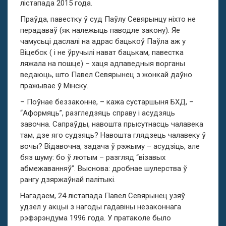
лістапада 2015 года.
Праўда, павестку ў суд Паўлу Севярынцу ніхто не
перадаваў (як належыць паводле закону). Яе
чамусьці даслалі на адрас бацькоў Паўла аж у
Віцебск ( і не ўручылі нават бацькам, павестка
ляжала на пошце) – хаця адпаведныя ворганы
ведаюць, што Павел Севярынец з жонкай даўно
пражывае ў Мінску.
– Поўнае беззаконне, – кажа сустаршыня БХД, –
“Аформяць”, разгледзяць справу і асудзяць
завочна. Сапраўды, навошта прысутнасць чалавека
там, дзе яго судзяць? Навошта глядзець чалавеку ў
вочы? Відавочна, задача ў рэжыму – асудзіць, але
бяз шуму: бо ў лютым – разгляд “візавых
абмежаванняў”. Выснова: дробнае шулерства ў
рангу дзяржаўнай палітыкі.
Нагадаем, 24 лістапада Павел Севярынец узяў
удзел у акцыі з нагоды гадавіны незаконнага
рэфэрэндума 1996 года. У пратаколе было