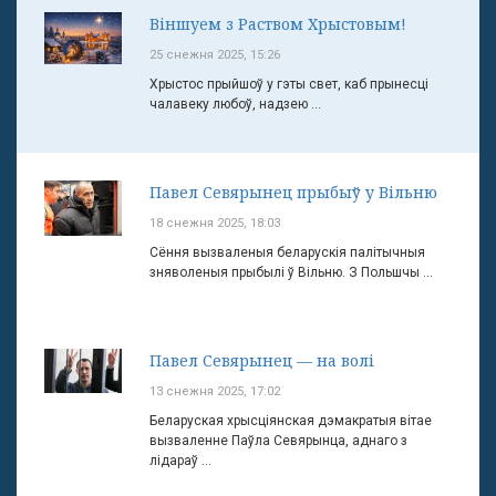
Віншуем з Раством Хрыстовым!
25 снежня 2025, 15:26
Хрыстос прыйшоў у гэты свет, каб прынесці
чалавеку любоў, надзею ...
Павел Севярынец прыбыў у Вільню
18 снежня 2025, 18:03
Сёння вызваленыя беларускія палітычныя
зняволеныя прыбылі ў Вільню. З Польшчы ...
Павел Севярынец — на волі
13 снежня 2025, 17:02
Беларуская хрысціянская дэмакратыя вітае
вызваленне Паўла Севярынца, аднаго з
лідараў ...