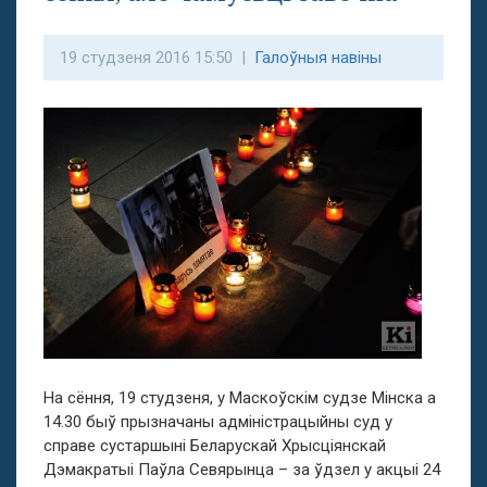
19 студзеня 2016 15:50 |
Галоўныя навіны
На сёння, 19 студзеня, у Маскоўскім судзе Мінска а
14.30 быў прызначаны адміністрацыйны суд у
справе сустаршыні Беларускай Хрысціянскай
Дэмакратыі Паўла Севярынца – за ўдзел у акцыі 24