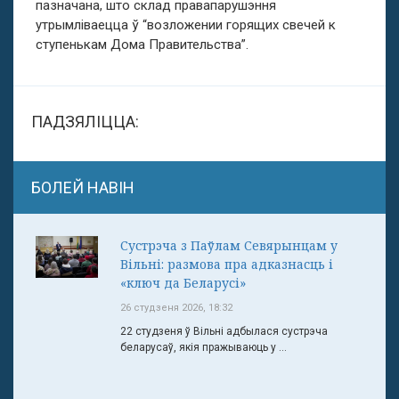
пазначана, што склад правапарушэння
утрымліваецца ў “возложении горящих свечей к
ступенькам Дома Правительства”.
ПАДЗЯЛІЦЦА:
БОЛЕЙ НАВІН
Сустрэча з Паўлам Севярынцам у
Вільні: размова пра адказнасць і
«ключ да Беларусі»
26 студзеня 2026, 18:32
22 студзеня ў Вільні адбылася сустрэча
беларусаў, якія пражываюць у ...