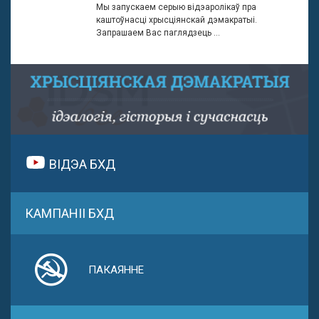
Мы запускаем серыю відэаролікаў пра
каштоўнасці хрысціянскай дэмакратыі.
Запрашаем Вас паглядзець ...
ВІДЭА БХД
КАМПАНІІ БХД
ПАКАЯННЕ