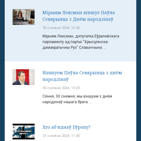
Мірыям Лексман віншуе Паўла
Севярынца з Днём народзінаў
30 снежня 2024, 16:30
Мірыям Лексман, дэпутатка Еўрапейскага
парламенту ад партыі "Хрысціянска-
дэмакратычны Рух" Славаччына ...
Віншуем Паўла Севярынца з днём
народзінаў
30 снежня 2024, 13:20
Сёння, 30 снежня, мы віншуем з днём
народзінаў нашага брата ...
Хто аб’яднаў Еўропу?
21 снежня 2024, 11:00