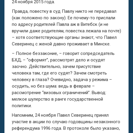
24 ноября 2015 года.
Правда, повестку в суд Павлу никто не передавал
(как положено по закону). Ее почему-то прислали
по адресу родителей Павла аж в Витебск (и не
вручили даже родителям, повестка лежала на почте)
– хотя соответствующие органы знают, что Павел
Северинец с женой давно проживает в Минске.
– Полное беззаконие, – говорит сопредседатель
БХД, – “оформят”, рассмотрят дело и осудят
заочно. Действительно, зачем присутствие
человека там, где его судят? Зачем смотреть
человеку в глаза? Очевидно, задача у режима –
осудить, но без шума: ведь в феврале –
рассмотрение “визовых ограничений”. Вывод:
мелкое шулерство в ранге государственной
политики.
Напомним, 24 ноября Павел Северинец принял
участие в акции по случаю годовщины незаконного
референдума 1996 года. В протоколе было указано,