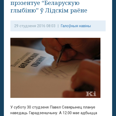
прэзентуе “Беларускую
глыбіню” ў Лідскім раёне
29 студзеня 2016 08:03 |
Галоўныя навіны
У суботу 30 студзеня Павел Севярынец плануе
наведаць Гарадзеншчыну. А 12.00 мае адбыцца