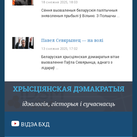
18 снежня 2025, 18:03
Сёння вызваленыя беларускія палітычныя
зняволеныя прыбылі ў Вільню. З Польшчы ...
Павел Севярынец — на волі
13 снежня 2025, 17:02
Беларуская хрысціянская дэмакратыя вітае
вызваленне Паўла Севярынца, аднаго з
лідараў ...
ВІДЭА БХД