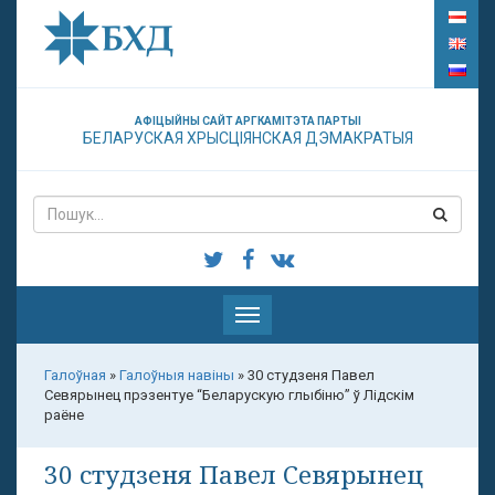
АФІЦЫЙНЫ САЙТ АРГКАМІТЭТА ПАРТЫІ
БЕЛАРУСКАЯ ХРЫСЦІЯНСКАЯ ДЭМАКРАТЫЯ
Паказаць
меню
Галоўная
»
Галоўныя навіны
»
30 студзеня Павел
Севярынец прэзентуе “Беларускую глыбіню” ў Лідскім
раёне
30 студзеня Павел Севярынец