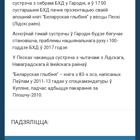
сустрэча з сябрамі БХД у Гародні, а ў 17.00
сустаршыня БХД пачне прэзентацыю сваёй
апошняй кнігі “Беларуская глыбіня” у вёсцы Пескі
(Лідскі раён).
Асноўнай тэмай сустрэчы ў Гародні будзе бягучае
становішча, праблемы нацыянальнага руху і 100-
годдзе БХД ў 2017 годзе.
У Песках чакаецца сустрэча з чытачамі з Лідскага,
Наваградскага й Івейскага раёнаў.
“Беларуская глыбіня” – кніга з 83-х эсэ, напісаных
Паўлам у 2011-13 гадах у спэцкамэндатуры ў
Купліне, падчас адбыцця пакарання за
Плошчу-2010.
ПАДЗЯЛІЦЦА: