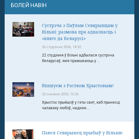
БОЛЕЙ НАВІН
Сустрэча з Паўлам Севярынцам у
Вільні: размова пра адказнасць і
«ключ да Беларусі»
26 студзеня 2026, 18:32
22 студзеня ў Вільні адбылася сустрэча
беларусаў, якія пражываюць у ...
Віншуем з Раством Хрыстовым!
25 снежня 2025, 15:26
Хрыстос прыйшоў у гэты свет, каб прынесці
чалавеку любоў, надзею ...
Павел Севярынец прыбыў у Вільню