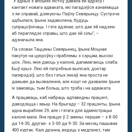
“У адных з апошніх лістоў давала ёй адрэсу і
кантакт новага адваката, які пагадзіўся азнаёміцца
з яе справай, дзякуючы Паўлу Севярынцу. Сустрэча
адбылася, Ірына задаволена, будуць
супрацоўнічаць. І гэта адзінае, што дае ёй надзею
аб пераглядзе справы, што дае ёй сілы”, –
адзначыла яна.
Па словах Таццяны Севярынец, Ірына Моцная
пакутуе на цукроўку і праблемы з сэрцам, высокі
ціск. Лекі, якія даюць у калоніі, дапамагаюць слаба.
Быў крыз. Лекі ёй патрэбныя выпісалі, доктар
папярэдзіў, што без гэтых лекаў яна проста не
дажыве да вызвалення, але кошт не дазваляе Ірыне
іх замовіць, тым больш, што трэба і на адваката.
А працаваць, каб набраць адпаведны працэнт,
даводзіцца і звыш. На брыгаду – 32 працэнты, Ірына
адна вырабляе 29, але і гэтага для адміністрацыі
калоніі мала. Яна працуе ў 2 змены: першая – з 8-00
да 14-30, другая- з 3-00 да 9-30. За месяц пашывае
400 куртак. Калі дрэнна, вядуць у медпункт, там