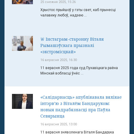
25 снежня 2025, 15:26
Хрыстос прыйшоў у гэты свет, каб прынесці
чалавеку любоў, надзею ...
🚨 Інстаграм-старонку Віталя
Рымашэўскага прызналі
«экстрэмісцкай»
16 верасня 2025, 16:30
11 верасня 2025 года суд Пухавіцкага раёна
Мінскай вобласці ўнёс ...
«Салідарнасць» апублікавала вялікае
інтэрв’ю з Віталём Бандаруком:
новыя падрабязнасці пра Паўла
Севярынца
16 верасня 2025, 13:00
11 верасня зняволенага Віталя Бандарука