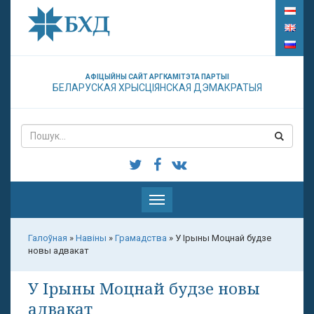
АФІЦЫЙНЫ САЙТ АРГКАМІТЭТА ПАРТЫІ
БЕЛАРУСКАЯ ХРЫСЦІЯНСКАЯ ДЭМАКРАТЫЯ
Паказаць
меню
Галоўная
»
Навіны
»
Грамадства
»
У Ірыны Моцнай будзе
новы адвакат
У Ірыны Моцнай будзе новы
адвакат