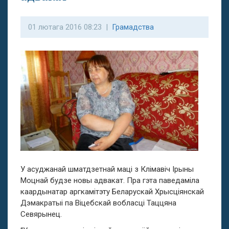
01 лютага 2016 08:23 |
Грамадства
У асуджанай шматдзетнай маці з Клімавіч Ірыны
Моцнай будзе новы адвакат. Пра гэта паведаміла
каардынатар аргкамітэту Беларускай Хрысціянскай
Дэмакратыі па Віцебскай вобласці Таццяна
Севярынец.