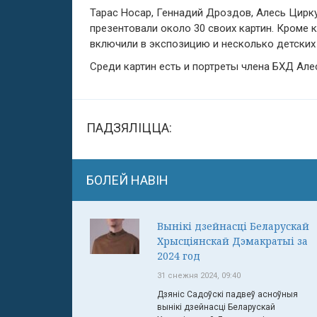
Тарас Носар, Геннадий Дроздов, Алесь Цирку
презентовали около 30 своих картин. Кроме
включили в экспозицию и несколько детских
Среди картин есть и портреты члена БХД Але
ПАДЗЯЛІЦЦА:
БОЛЕЙ НАВІН
Вынікі дзейнасці Беларускай
Хрысціянскай Дэмакратыі за
2024 год
31 снежня 2024, 09:40
Дзяніс Садоўскі падвеў асноўныя
вынікі дзейнасці Беларускай