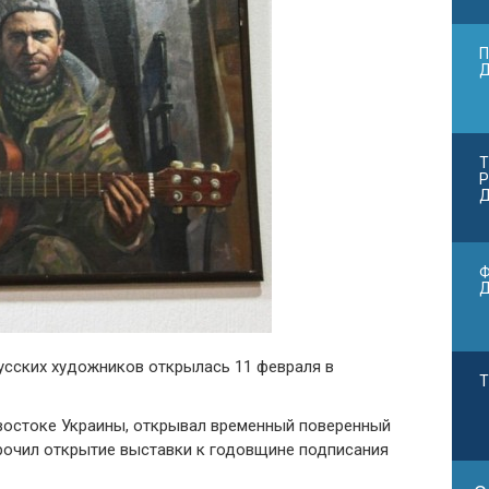
П
Т
Р
Д
Ф
усских художников открылась 11 февраля в
Т
востоке Украины, открывал временный поверенный
урочил открытие выставки к годовщине подписания