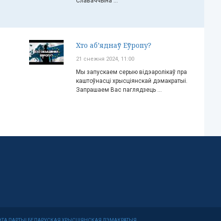
Славаччына ...
Хто аб’яднаў Еўропу?
21 снежня 2024, 11:00
Мы запускаем серыю відэаролікаў пра
каштоўнасці хрысціянскай дэмакратыі.
Запрашаем Вас паглядзець ...
МІТЭТА ПАРТЫІ БЕЛАРУСКАЯ ХРЫСЦІЯНСКАЯ ДЭМАКРАТЫЯ