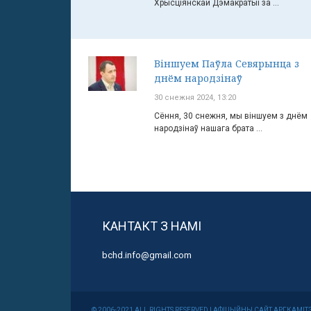
Хрысціянскай Дэмакратыі за ...
Віншуем Паўла Севярынца з
днём народзінаў
30 снежня 2024, 13:20
Сёння, 30 снежня, мы віншуем з днём
народзінаў нашага брата ...
КАНТАКТ З НАМІ
bchd.info@gmail.com
© 2006-2021 ALL RIGHTS RESERVED | АФІЦЫЙНЫ САЙТ АРГКА