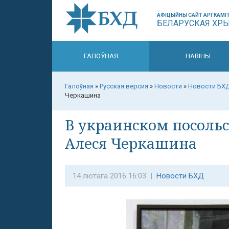
АФІЦЫЙНЫ САЙТ АРГКАМІТ
БЕЛАРУСКАЯ ХР
ГАЛОЎНАЯ
НАВІНЫ
Галоўная
»
Русская версия
»
Новости
»
Новости БХ
Черкашина
В украинском посоль
Алеся Черкашина
14 лютага 2016 16:03 |
Новости БХД