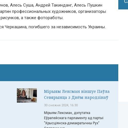
С
нов, Алесь Суша, Андрей Такинданг, Алесь Пушкин
 картин профессиональных художников, организаторы
 рисунков, а также фотоработы.
ся Черкашина, погибшего за независимость Украины.
Мірыям Лексман віншуе Паўла
Севярынца з Днём народзінаў
30 снежня 2024, 16:30
Мірыям Лексман, дэпутатка
Еўрапейскага парламенту ад партыі
"Хрысціянска-дэмакратычны Рух"