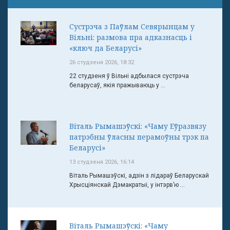
Сустрэча з Паўлам Севярынцам у
Вільні: размова пра адказнасць і
«ключ да Беларусі»
26 студзеня 2026, 18:32
22 студзеня ў Вільні адбылася сустрэча
беларусаў, якія пражываюць у ...
Віталь Рымашэўскі: «Чаму Еўразвязу
патрэбны ўласны перамоўны трэк па
Беларусі»
13 студзеня 2026, 16:14
Віталь Рымашэўскі, адзін з лідараў Беларускай
Хрысціянскай Дэмакратыі, у інтэрв’ю ...
Віталь Рымашэўскі: «Чаму