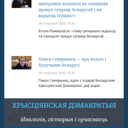
цяперашні падыход па санкцыях
працуе супраць беларусаў і на
карысць Пуціна?»
06 студзеня 2026, 15:26
Віталь Рымашэўскі: «Чаму цяперашні падыход
па санкцыях працуе супраць беларусаў ...
Павел Севярынец — пра падзеі і
будучыню Беларусі
06 студзеня 2026, 15:24
Павел Севярынец, адзін з лідараў Беларускай
Хрысціянскай Дэмакратыі, даў шэраг ...