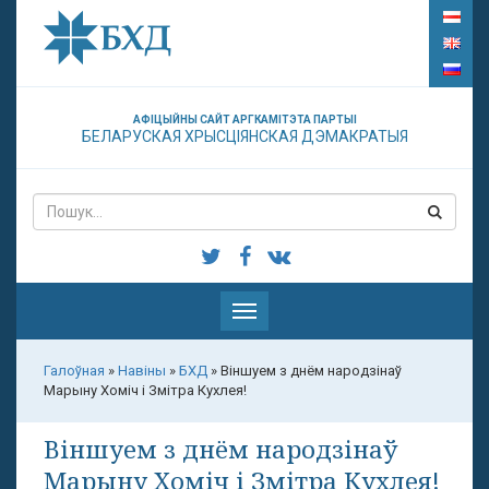
АФІЦЫЙНЫ САЙТ АРГКАМІТЭТА ПАРТЫІ
БЕЛАРУСКАЯ ХРЫСЦІЯНСКАЯ ДЭМАКРАТЫЯ
Паказаць
меню
Галоўная
»
Навіны
»
БХД
»
Віншуем з днём народзінаў
Марыну Хоміч і Змітра Кухлея!
Віншуем з днём народзінаў
Марыну Хоміч і Змітра Кухлея!