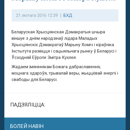
21 лютага 2016 12:39 |
БХД
Беларуская Хрысціянская Дэмакратыя шчыра
віншуе з днём народзінаў лідара Маладых
Хрысціянскіх Дэмакратаў Марыну Хоміч і кіраўніка
Інстытута развіцця і сацыяльнага рынку ў Беларусі і
Ўсходняй Еўропе Змітра Кухлея.
Жадаем імяніннікам Божага дабраславення,
моцнага здароўя, трывалай веры, жыццёвай энергіі і
свабоды для Беларусі.
ПАДЗЯЛІЦЦА:
БОЛЕЙ НАВІН