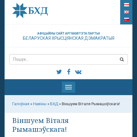
АФІЦЫЙНЫ САЙТ АРГКАМІТЭТА ПАРТЫІ
БЕЛАРУСКАЯ ХРЫСЦІЯНСКАЯ ДЭМАКРАТЫЯ
Паказаць
меню
Галоўная
»
Навіны
»
БХД
»
Віншуем Віталя Рымашэўскага!
Віншуем Віталя
Рымашэўскага!