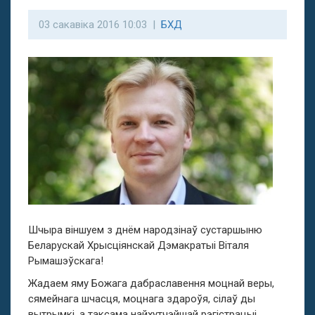
03 сакавіка 2016 10:03 |
БХД
Шчыра віншуем з днём народзінаў сустаршыню
Беларускай Хрысціянскай Дэмакратыі Віталя
Рымашэўскага!
Жадаем яму Божага дабраславення моцнай веры,
сямейнага шчасця, моцнага здароўя, сілаў ды
вытрымкі, а таксама найхутчэйшай рэгістрацыі