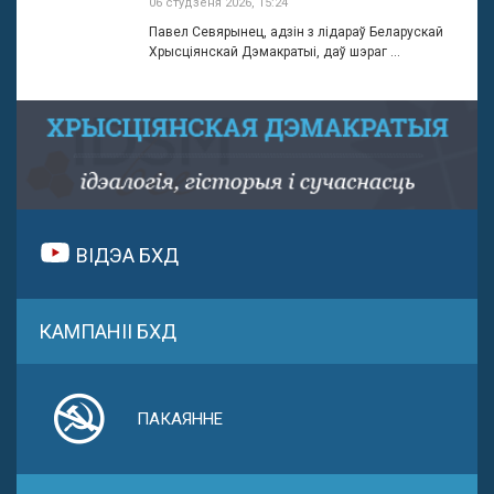
06 студзеня 2026, 15:24
Павел Севярынец, адзін з лідараў Беларускай
Хрысціянскай Дэмакратыі, даў шэраг ...
ВІДЭА БХД
КАМПАНІІ БХД
ПАКАЯННЕ