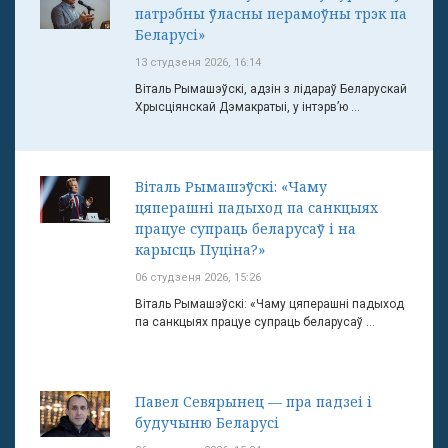
патрэбны ўласны перамоўны трэк па
Беларусі»
13 студзеня 2026, 16:14
Віталь Рымашэўскі, адзін з лідараў Беларускай
Хрысціянскай Дэмакратыі, у інтэрв’ю ...
Віталь Рымашэўскі: «Чаму
цяперашні падыход па санкцыях
працуе супраць беларусаў і на
карысць Пуціна?»
06 студзеня 2026, 15:26
Віталь Рымашэўскі: «Чаму цяперашні падыход
па санкцыях працуе супраць беларусаў ...
Павел Севярынец — пра падзеі і
будучыню Беларусі