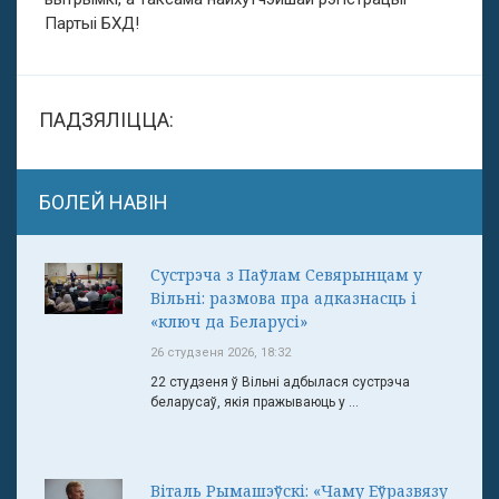
Партыі БХД!
ПАДЗЯЛІЦЦА:
БОЛЕЙ НАВІН
Сустрэча з Паўлам Севярынцам у
Вільні: размова пра адказнасць і
«ключ да Беларусі»
26 студзеня 2026, 18:32
22 студзеня ў Вільні адбылася сустрэча
беларусаў, якія пражываюць у ...
Віталь Рымашэўскі: «Чаму Еўразвязу