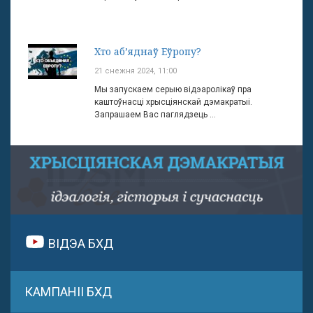
Хто аб’яднаў Еўропу?
21 снежня 2024, 11:00
Мы запускаем серыю відэаролікаў пра
каштоўнасці хрысціянскай дэмакратыі.
Запрашаем Вас паглядзець ...
ВІДЭА БХД
КАМПАНІІ БХД