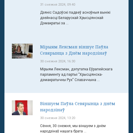
31 снежня 2024, 09:40
Дзяніс Садоўскі падвеў асноўныя вынікі
дзейнасці Беларускай Хрысціянскай
Дэмакратыі за ...
Мірыям Лексман віншуе Паўла
Севярынца з Днём народзінаў
30 снежня 2024, 16:30
Мірыям Лексман, дэпутатка Еўрапейскага
парламенту ад партыі "Хрысціянска-
дэмакратычны Рух" Славаччына ...
Віншуем Паўла Севярынца з днём
народзінаў
30 снежня 2024, 13:20
Сёння, 30 снежня, мы віншуем з днём
народзінаў нашага брата ...