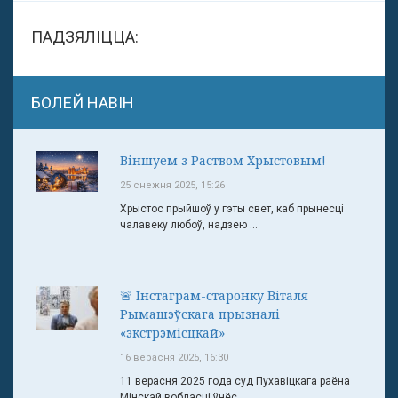
ПАДЗЯЛІЦЦА:
БОЛЕЙ НАВІН
Віншуем з Раством Хрыстовым!
25 снежня 2025, 15:26
Хрыстос прыйшоў у гэты свет, каб прынесці
чалавеку любоў, надзею ...
🚨 Інстаграм-старонку Віталя
Рымашэўскага прызналі
«экстрэмісцкай»
16 верасня 2025, 16:30
11 верасня 2025 года суд Пухавіцкага раёна
Мінскай вобласці ўнёс ...