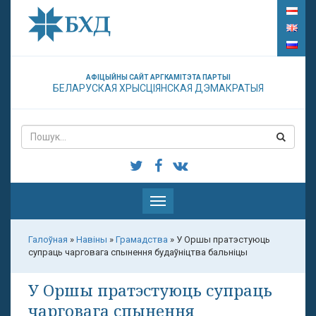
АФІЦЫЙНЫ САЙТ АРГКАМІТЭТА ПАРТЫІ
БЕЛАРУСКАЯ ХРЫСЦІЯНСКАЯ ДЭМАКРАТЫЯ
Паказаць
меню
Галоўная
»
Навіны
»
Грамадства
»
У Оршы пратэстуюць
супраць чарговага спынення будаўніцтва бальніцы
У Оршы пратэстуюць супраць
чарговага спынення