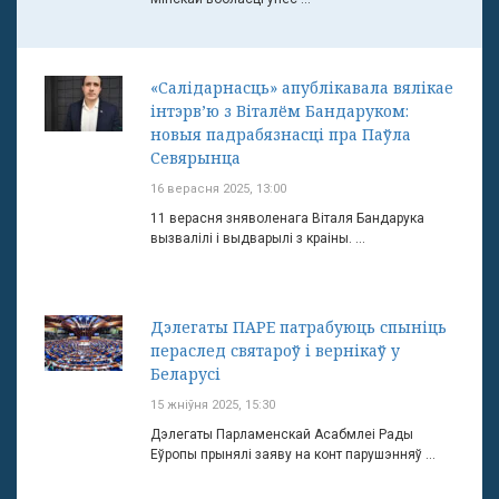
«Салідарнасць» апублікавала вялікае
інтэрв’ю з Віталём Бандаруком:
новыя падрабязнасці пра Паўла
Севярынца
16 верасня 2025, 13:00
11 верасня зняволенага Віталя Бандарука
вызвалілі і выдварылі з краіны. ...
Дэлегаты ПАРЕ патрабуюць спыніць
пераслед святароў і вернікаў у
Беларусі
15 жніўня 2025, 15:30
Дэлегаты Парламенскай Асабмлеі Рады
Еўропы прынялі заяву на конт парушэнняў ...