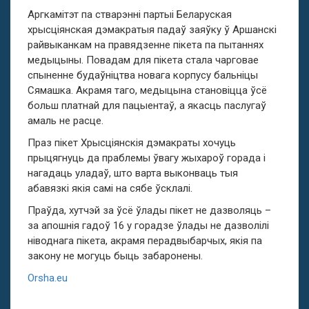
Аргкамітэт па стварэнні партыі Беларуская
хрысціянская дэмакратыя падаў заяўку ў Аршанскі
райвыканкам на правядзенне пікета па пытаннях
медыцыны. Повадам для пікета стала чарговае
спыненне будаўніцтва новага корпусу бальніцы
Сямашка. Акрамя таго, медыцына становіцца ўсё
больш платнай для пацыентаў, а якасць паслугаў
амаль не расце.
Праз пікет Хрысціянскія дэмакраты хочуць
прыцягнуць да праблемы ўвагу жыхароў горада і
нагадаць уладаў, што варта выконваць тыя
абавязкі якія самі на сябе ўсклалі.
Праўда, хутчэй за ўсё ўлады пікет не дазволяць –
за апошнія гадоў 16 у горадзе ўлады не дазволілі
ніводнага пікета, акрамя перадвыбарчых, якія па
закону не могуць быць забаронены.
Orsha.eu