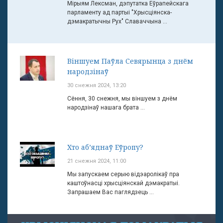
Мірыям Лексман, дэпутатка Еўрапейскага
парламенту ад партыі "Хрысціянска-
дэмакратычны Рух" Славаччына ...
Віншуем Паўла Севярынца з днём
народзінаў
30 снежня 2024, 13:20
Сёння, 30 снежня, мы віншуем з днём
народзінаў нашага брата ...
Хто аб’яднаў Еўропу?
21 снежня 2024, 11:00
Мы запускаем серыю відэаролікаў пра
каштоўнасці хрысціянскай дэмакратыі.
Запрашаем Вас паглядзець ...