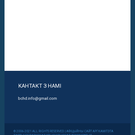
КАНТАКТ З НАМІ
bchd.info@gmail.com
© 2006-2021 ALL RIGHTS RESERVED | АФІЦЫЙНЫ САЙТ АРГКАМІТЭТА