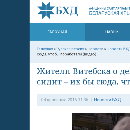
АФІЦЫЙНЫ САЙТ АРГКАМІТ
БЕЛАРУСКАЯ ХР
ГАЛОЎНАЯ
НАВІНЫ
Галоўная
»
Русская версия
»
Новости
»
Новости БХ
сюда, чтобы поработали (видео)
Жители Витебска о де
сидит – их бы сюда, ч
04 красавіка 2016 11:36 |
Новости БХД