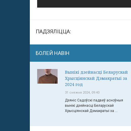
ПАДЗЯЛІЦЦА:
БОЛЕЙ НАВІН
Вынікі дзейнасці Беларускай
Хрысціянскай Дэмакратыі за
2024 год
31 снежня 2024, 09:40
Дзяніс Садоўскі падвеў асноўныя
вынікі дзейнасці Беларускай
Хрысціянскай Дэмакратыі за ...