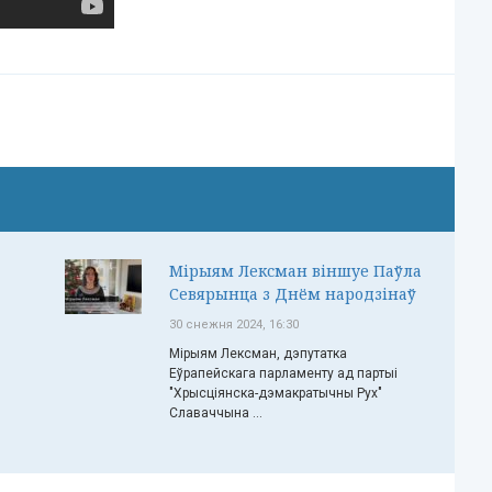
Мірыям Лексман віншуе Паўла
Севярынца з Днём народзінаў
30 снежня 2024, 16:30
Мірыям Лексман, дэпутатка
Еўрапейскага парламенту ад партыі
"Хрысціянска-дэмакратычны Рух"
Славаччына ...