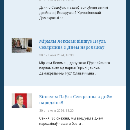
Дзяніс Садоўскі падвеў асноўныя вынікі
дзейнасці Беларускай Хрысціянскай
Дэмакратыі за ...
Мірыям Лексман віншуе Паўла
Севярынца з Днём народзінаў
30 снежня 2024, 16:30
Мірыям Лексман, дэпутатка Еўрапейскага
парламенту ад партыі "Хрысціянска-
дэмакратычны Рух" Славаччына ...
Віншуем Паўла Севярынца з днём
народзінаў
30 снежня 2024, 13:20
Сёння, 30 снежня, мы віншуем з днём
народзінаў нашага брата ...