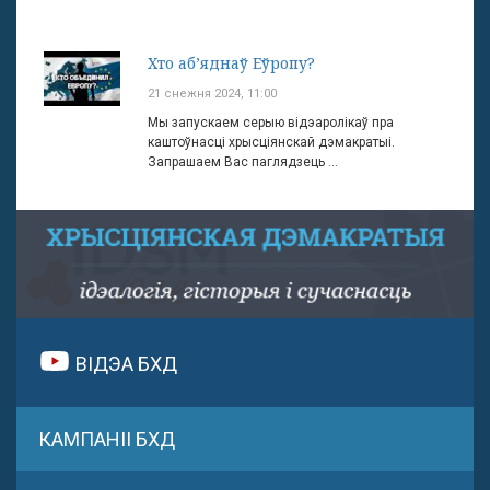
Хто аб’яднаў Еўропу?
21 снежня 2024, 11:00
Мы запускаем серыю відэаролікаў пра
каштоўнасці хрысціянскай дэмакратыі.
Запрашаем Вас паглядзець ...
ВІДЭА БХД
КАМПАНІІ БХД