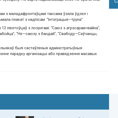
С
зам з маладафронтаўцамі таксама ўзяла ўдзел і
ымала плакат з надпісам: “Інтэграцыя—труна”.
12 пікетоўцаў з лозунгамі: “Саюз з агрэсарам=вайна”,
—забойца”, “Не—саюзу з бандай”, “Свабоду—Саўчанцы,
ельнікаў былі састаўленыя адміністратыўныя
ушэнне парадку арганізацыі або правядзення масавых