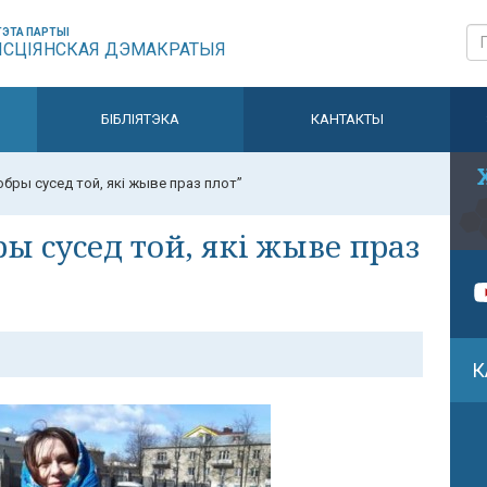
ЭТА ПАРТЫІ
ЫСЦІЯНСКАЯ ДЭМАКРАТЫЯ
БІБЛІЯТЭКА
КАНТАКТЫ
бры сусед той, які жыве праз плот”
ы сусед той, які жыве праз
К