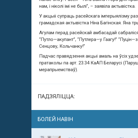
нам, і ніколі імі не былі”, – заявіла актывістка.
У акцыіі супраць расейскага імперыялізму ра
грамадская актывістка Ніна Багінская. Яна тр
Агулам перад расейскай амбасадай сабраліся 
“Путло—акупант”, “Путлера—у Гаагу!” “Пуцін
Сенцову, Кольчанку!”
Падчас правядзення акцыі амаль на ўсіх удз
пратаколы па арт. 23.34 КаАП Беларусі (Пар
мерапрыемстваў).
ПАДЗЯЛІЦЦА:
БОЛЕЙ НАВІН