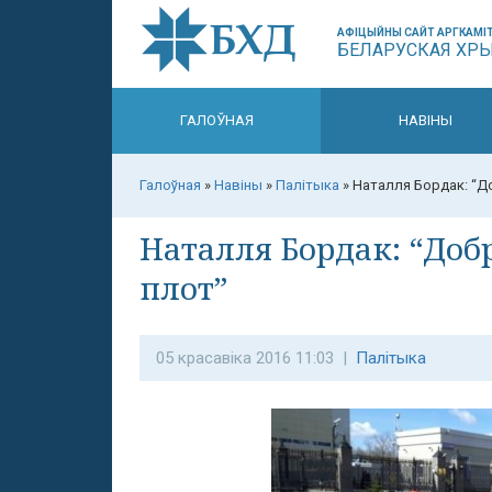
АФІЦЫЙНЫ САЙТ АРГКАМІТ
БЕЛАРУСКАЯ ХР
ГАЛОЎНАЯ
НАВІНЫ
Галоўная
»
Навіны
»
Палітыка
»
Наталля Бордак: “До
Наталля Бордак: “Добр
плот”
05 красавіка 2016 11:03 |
Палітыка