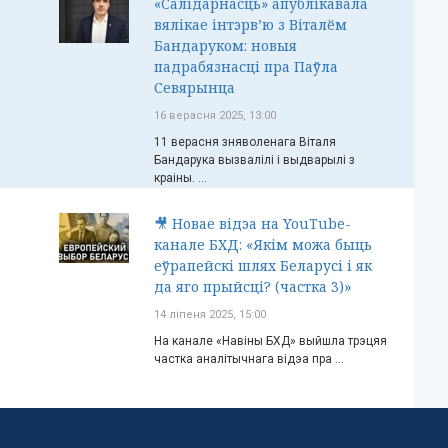
«Салідарнасць» апублікавала
вялікае інтэрв’ю з Віталём
Бандаруком: новыя
падрабязнасці пра Паўла
Севярынца
16 верасня 2025, 13:00
11 верасня зняволенага Віталя
Бандарука вызвалілі і выдварылі з
краіны. ...
🎥 Новае відэа на YouTube-
канале БХД: «Якім можа быць
еўрапейскі шлях Беларусі і як
да яго прыйсці? (частка 3)»
14 ліпеня 2025, 15:00
На канале «Навіны БХД» выйшла трэцяя
частка аналітычнага відэа пра ...