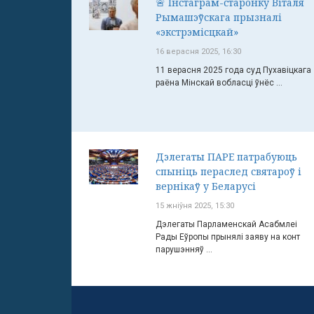
🚨 Інстаграм-старонку Віталя
Рымашэўскага прызналі
«экстрэмісцкай»
16 верасня 2025, 16:30
11 верасня 2025 года суд Пухавіцкага
раёна Мінскай вобласці ўнёс ...
Дэлегаты ПАРЕ патрабуюць
спыніць пераслед святароў і
вернікаў у Беларусі
15 жніўня 2025, 15:30
Дэлегаты Парламенскай Асабмлеі
Рады Еўропы прынялі заяву на конт
парушэнняў ...