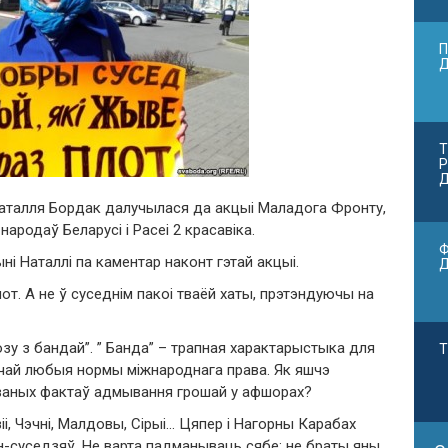
П
Т
Р
Д
Наталля Бордак далучылася да акцыі Маладога Фронту,
ародаў Беларусі і Расеі 2 красавіка.
Ф
і Наталлі па каментар наконт гэтай акцыі.
от. А не ў суседнім пакоі тваёй хаты, прэтэндуючы на
зу з бандай”. ” Банда” – трапная характарыстыка для
Т
ючай любыя нормы міжнароднага права. Як яшчэ
каваных фактаў адмывання грошай у афшорах?
і, Чэчні, Малдовы, Сірыі… Цяпер і Нагорны Карабах
аін-суседзяў. Не варта падманываць сябе: не браты яны