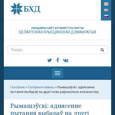
АФІЦЫЙНЫ САЙТ АРГКАМІТЭТА ПАРТЫІ
БЕЛАРУСКАЯ ХРЫСЦІЯНСКАЯ ДЭМАКРАТЫЯ
Паказаць
меню
Галоўная
»
Галоўныя навіны
»
Рымашэўскі: аднясенне
пытання выбараў на другі план раўнасільна злачынству
Рымашэўскі: аднясенне
пытання выбараў на другі