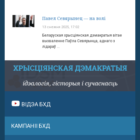
Павел Севярынец — на волі
13 снежня 2025, 17:02
Беларуская хрысціянская дэмакратыя вітае
вызваленне Паўла Севярынца, аднаго з
лідараў ...
ВІДЭА БХД
КАМПАНІІ БХД