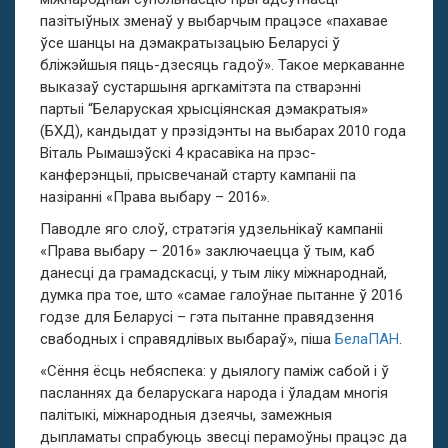
пазітыўных зменаў у выбарчым працэсе «пахавае
ўсе шанцы на дэмакратызацыю Беларусі ў
бліжэйшыя пяць-дзесяць гадоў». Такое меркаванне
выказаў сустаршыня аргкамітэта па стварэнні
партыі “Беларуская хрысціянская дэмакратыя»
(БХД), кандыдат у прэзідэнты на выбарах 2010 года
Віталь Рымашэўскі 4 красавіка на прэс-
канферэнцыі, прысвечанай старту кампаніі па
назіранні «Права выбару – 2016».
Паводле яго слоў, стратэгія удзельнікаў кампаніі
«Права выбару – 2016» заключаецца ў тым, каб
данесці да грамадскасці, у тым ліку міжнароднай,
думка пра тое, што «самае галоўнае пытанне ў 2016
годзе для Беларусі – гэта пытанне правядзення
свабодных і справядлівых выбараў», піша
БелаПАН
.
«Сёння ёсць небяспека: у дыялогу паміж сабой і ў
пасланнях да беларускага народа і ўладам многія
палітыкі, міжнародныя дзеячы, замежныя
дыпламаты спрабуюць звесці перамоўны працэс да