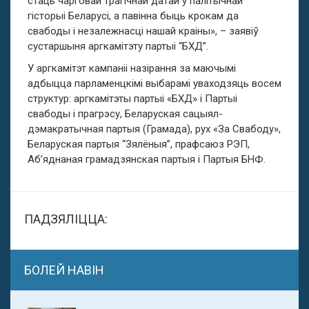
стаць чарговай трагічнай датай у палітычнай
гісторыі Беларусі, а павінна быць крокам да
свабоды і незалежнасці нашай краіны», – заявіў
сустаршыня аргкамітэту партыі “БХД”.
У аргкамітэт кампаніі назірання за маючымі
адбыцца парламенцкімі выбарамі уваходзяць восем
структур: аргкамітэты партыі «БХД» і Партыі
свабоды і прагрэсу, Беларуская сацыял-
дэмакратычная партыя (Грамада), рух «За Свабоду»,
Беларуская партыя “Зялёныя”, прафсаюз РЭП,
Аб’яднаная грамадзянская партыя і Партыя БНФ.
ПАДЗЯЛІЦЦА:
БОЛЕЙ НАВІН