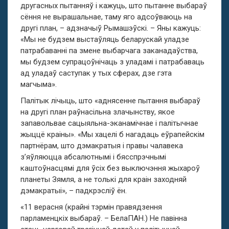
другасных пытанняў і кажуць, што пытанне выбараў
сёння не вырашальнае, таму яго адсоўваюць на
другі план, – адзначыў Рымашэўскі. – Яны кажуць:
«Мы не будзем выстаўляць беларускай уладзе
патрабаванні па змене выбарчага заканадаўства,
мы будзем супрацоўнічаць з уладамі і патрабаваць
ад уладаў саступак у тых сферах, дзе гэта
магчыма».
Палітык лічыць, што «аднясенне пытання выбараў
на другі план раўнасільна злачынству, якое
запавольвае сацыяльна-эканамічнае і палітычнае
жыццё краіны». «Мы хацелі б нагадаць еўрапейскім
партнёрам, што дэмакратыя і правы чалавека
з’яўляюцца абсалютнымі і бясспрэчнымі
каштоўнасцямі для ўсіх без выключэння жыхароў
планеты Зямля, а не толькі для краін заходняй
дэмакратыі», – падкрэсліў ён.
«11 верасня (крайні тэрмін правядзення
парламенцкіх выбараў. – БелаПАН.) Не павінна