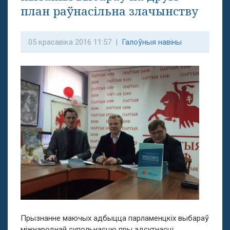
план раўнасільна злачынству
05 красавіка 2016 11:57 |
Галоўныя навіны
Прызнанне маючых адбыцца парламенцкіх выбараў
міжнароднай супольнасцю пры адсутнасці