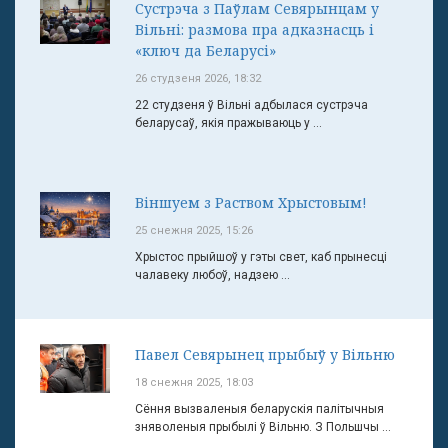
Сустрэча з Паўлам Севярынцам у
Вільні: размова пра адказнасць і
«ключ да Беларусі»
26 студзеня 2026, 18:32
22 студзеня ў Вільні адбылася сустрэча
беларусаў, якія пражываюць у ...
Віншуем з Раством Хрыстовым!
25 снежня 2025, 15:26
Хрыстос прыйшоў у гэты свет, каб прынесці
чалавеку любоў, надзею ...
Павел Севярынец прыбыў у Вільню
18 снежня 2025, 18:03
Сёння вызваленыя беларускія палітычныя
зняволеныя прыбылі ў Вільню. З Польшчы ...