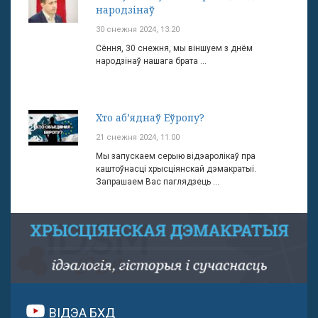
народзінаў
30 снежня 2024, 13:20
Сёння, 30 снежня, мы віншуем з днём
народзінаў нашага брата ...
Хто аб’яднаў Еўропу?
21 снежня 2024, 11:00
Мы запускаем серыю відэаролікаў пра
каштоўнасці хрысціянскай дэмакратыі.
Запрашаем Вас паглядзець ...
ВІДЭА БХД