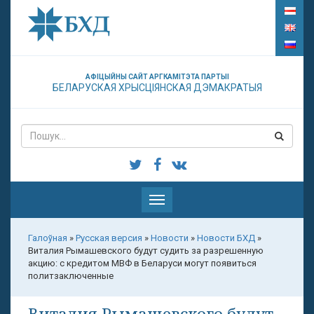
АФІЦЫЙНЫ САЙТ АРГКАМІТЭТА ПАРТЫІ
БЕЛАРУСКАЯ ХРЫСЦІЯНСКАЯ ДЭМАКРАТЫЯ
Паказаць
меню
Галоўная
»
Русская версия
»
Новости
»
Новости БХД
»
Виталия Рымашевского будут судить за разрешенную
акцию: с кредитом МВФ в Беларуси могут появиться
политзаключенные
Виталия Рымашевского будут