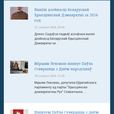
Вынікі дзейнасці Беларускай
Хрысціянскай Дэмакратыі за 2024
год
31 снежня 2024, 09:40
Дзяніс Садоўскі падвеў асноўныя вынікі
дзейнасці Беларускай Хрысціянскай
Дэмакратыі за ...
Мірыям Лексман віншуе Паўла
Севярынца з Днём народзінаў
30 снежня 2024, 16:30
Мірыям Лексман, дэпутатка Еўрапейскага
парламенту ад партыі "Хрысціянска-
дэмакратычны Рух" Славаччына ...
Віншуем Паўла Севярынца з днём