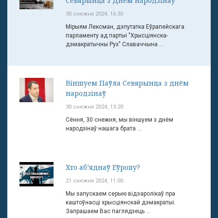
Севярынца з Днём народзінаў
30 снежня 2024, 16:30
Мірыям Лексман, дэпутатка Еўрапейскага
парламенту ад партыі "Хрысціянска-
дэмакратычны Рух" Славаччына ...
Віншуем Паўла Севярынца з днём
народзінаў
30 снежня 2024, 13:20
Сёння, 30 снежня, мы віншуем з днём
народзінаў нашага брата ...
Хто аб’яднаў Еўропу?
21 снежня 2024, 11:00
Мы запускаем серыю відэаролікаў пра
каштоўнасці хрысціянскай дэмакратыі.
Запрашаем Вас паглядзець ...