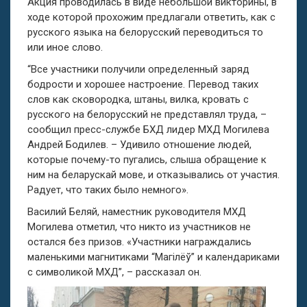
Акция проводилась в виде небольшой викторины, в
ходе которой прохожим предлагали ответить, как с
русского языка на белорусский переводиться то
или иное слово.
“Все участники получили определенный заряд
бодрости и хорошее настроение. Перевод таких
слов как сковородка, штаны, вилка, кровать с
русского на белорусский не представлял труда, –
сообщил пресс-службе БХД лидер МХД Могилева
Андрей Бодилев. – Удивило отношение людей,
которые почему-то пугались, слыша обращение к
ним на беларускай мове, и отказывались от участия.
Радует, что таких было немного».
Василий Беляй, наместник руководителя МХД
Могилева отметил, что никто из участников не
остался без призов. «Участники награждались
маленькими магнитиками “Магілёў” и календариками
с символикой МХД”, – рассказал он.