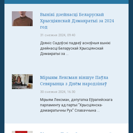
Вынікі дзейнасці Беларускай
Хрысціянскай Дэмакратыі за 2024
год
31 снежня 2024, 09:40
Дзяніс Садоўскі падвеў асноўныя вынікі
дзейнасці Беларускай Хрысціянскай
Дэмакратыі за ...
Мірыям Лексман віншуе Паўла
Севярынца з Днём народзінаў
30 снежня 2024, 16:30
Мірыям Лексман, дэпутатка Еўрапейскага
парламенту ад партыі "Хрысціянска-
дэмакратычны Рух" Славаччына ...