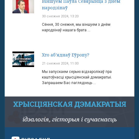
Віншуем Паўла Севярынца з днём
народзінаў
30 снежня 2024, 13:20
Сёння, 30 снежня, мы віншуем з днём
народзінаў нашага брата ...
Хто аб’яднаў Еўропу?
21 снежня 2024, 11:00
Мы запускаем серыю відэаролікаў пра
каштоўнасці хрысціянскай дэмакратыі.
Запрашаем Вас паглядзець ...