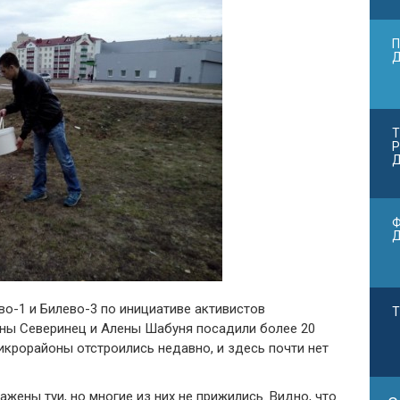
П
Т
Р
Д
Ф
о-1 и Билево-3 по инициативе активистов
Т
яны Северинец и Алены Шабуня посадили более 20
икрорайоны отстроились недавно, и здесь почти нет
жены туи, но многие из них не прижились. Видно, что