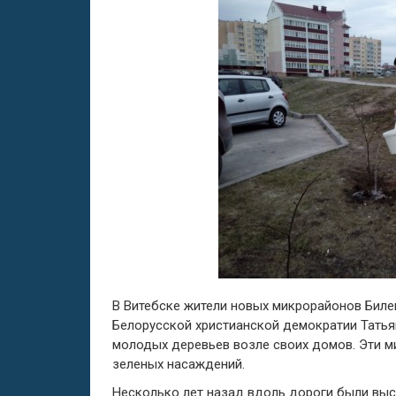
В Витебске жители новых микрорайонов Билев
Белорусской христианской демократии Тать
молодых деревьев возле своих домов. Эти м
зеленых насаждений.
Несколько лет назад вдоль дороги были выса