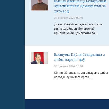
Вынікі дзейнасці Беларускай
Хрысціянскай Дэмакратыі за
2024 год
31 снежня 2024, 09:40
Дзяніс Садоўскі падвеў асноўныя
вынікі дзейнасці Беларускай
Хрысціянскай Дэмакратыі за ...
Віншуем Паўла Севярынца з
днём народзінаў
30 снежня 2024, 13:20
Сёння, 30 снежня, мы віншуем з днём
народзінаў нашага брата ...