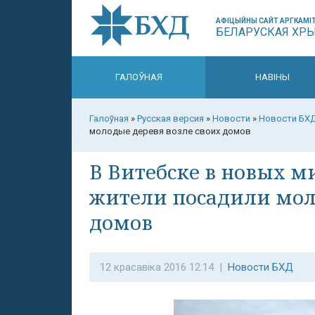
АФІЦЫЙНЫ САЙТ АРГКАМІТ
БЕЛАРУСКАЯ ХР
ГАЛОЎНАЯ
НАВІНЫ
Галоўная
»
Русская версия
»
Новости
»
Новости БХ
молодые деревя возле своих домов
В Витебске в новых 
жители посадили моло
домов
12 красавіка 2016 12:14 |
Новости БХД