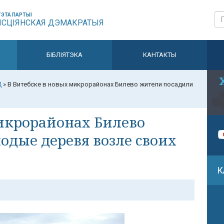
ЭТА ПАРТЫІ
ЫСЦІЯНСКАЯ ДЭМАКРАТЫЯ
БІБЛІЯТЭКА
КАНТАКТЫ
Д
»
В Витебске в новых микрорайонах Билево жители посадили
микрорайонах Билево
дые деревя возле своих
К