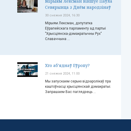
Мірыям Лексман віншуе Паўла
Севярынца з Днём народзінаў
30 снежня 2024, 16:30
Мірыям Лексман, дэпутатка
Еўрапейскага парламенту ад партыі
"Хрысціянска-дэмакратычны Рух"
Славаччына ...
Хто аб’яднаў Еўропу?
21 снежня 2024, 11:00
Мы запускаем серыю відэаролікаў пра
каштоўнасці хрысціянскай дэмакратыі.
Запрашаем Вас паглядзець ...