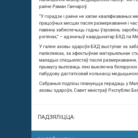
раёне Раман Ганчароў.
“У горадзе і раёне не хапае кваліфікаваных м
працоўных месцах пасля размеркавання і ча
павінна забяспечыць годны ўзровень заробк
рэгіёнах,” – адзначыў каардынатар БХД па М
У галіне аховы здароўя БХД выступае за заб
паліклініках, за эфектыўнае матэрыяльнае ст
маладых спецыялістаў пасля размеркавання, 
прымусу выпісваць лекі выключна беларускі
пабудову дастатковай колькасці медыцынскіх 
Сабраныя подпісы плануецца перадаць у Мала
аховы здароўя, Савет міністраў Рэспублікі Бе
ПАДЗЯЛІЦЦА: