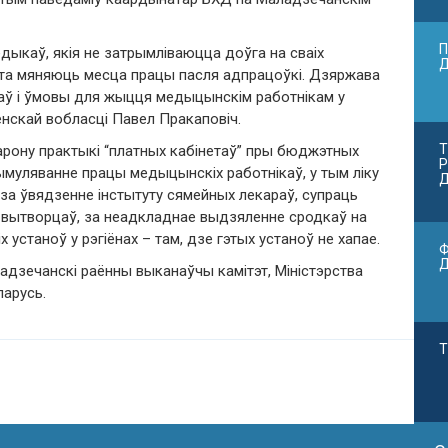
П
едыкаў, якія не затрымліваюцца доўга на сваіх
ста мяняюць месца працы пасля адпрацоўкі. Дзяржава
аў і ўмовы для жыцця медыцынскім работнікам у
енскай вобласці Павел Пракаповіч.
Т
арону практыкі “платных кабінетаў” пры бюджэтных
Р
ымуляванне працы медыцынскіх работнікаў, у тым ліку
Д
за ўвядзенне інстытуту сямейных лекараў, супраць
х вытворцаў, за неадкладнае выдзяленне сродкаў на
устаноў у рэгіёнах – там, дзе гэтых устаноў не хапае.
Ф
дзечанскі раённы выканаўчы камітэт, Міністэрства
ларусь.
Т