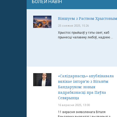
БОЛЕЙ НАВІН
Віншуем з Раством Хрыстовым
25 снежня 2025, 15:26
Хрыстос прыйшоў у гэты свет, каб
прынесці чалавеку любоў, надзею ...
«Салідарнасць» апублікавала
вялікае інтэрв’ю з Віталём
Бандаруком: новыя
падрабязнасці пра Паўла
Севярынца
16 верасня 2025, 13:00
11 верасня зняволенага Віталя
Бандарука вызвалілі і выдварылі з