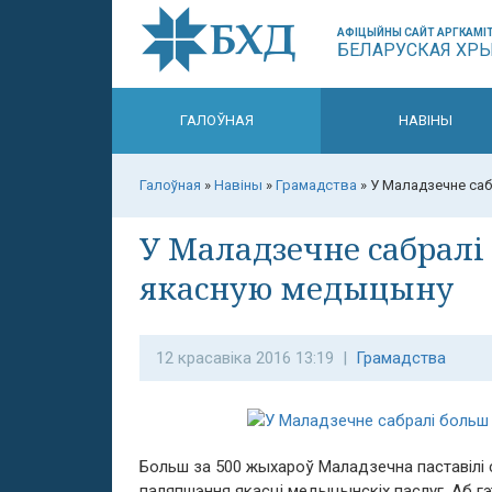
АФІЦЫЙНЫ САЙТ АРГКАМІТ
БЕЛАРУСКАЯ ХР
ГАЛОЎНАЯ
НАВІНЫ
Галоўная
»
Навіны
»
Грамадства
»
У Маладзечне саб
У Маладзечне сабралі 
якасную медыцыну
12 красавіка 2016 13:19 |
Грамадства
Больш за 500 жыхароў Маладзечна паставілі 
паляпшэння якасці медыцынскіх паслуг. Аб 