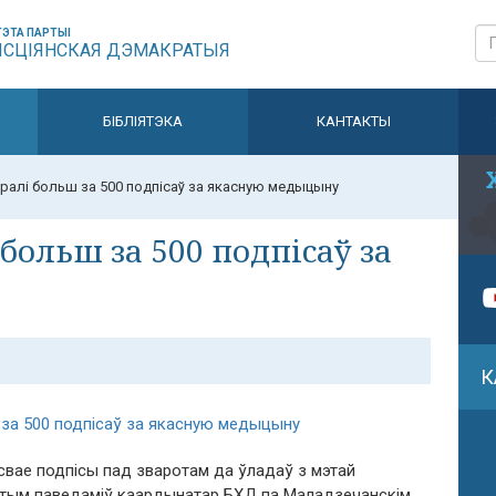
ЭТА ПАРТЫІ
ЫСЦІЯНСКАЯ ДЭМАКРАТЫЯ
БІБЛІЯТЭКА
КАНТАКТЫ
ралі больш за 500 подпісаў за якасную медыцыну
больш за 500 подпісаў за
К
свае подпісы пад зваротам да ўладаў з мэтай
гэтым паведаміў каардынатар БХД па Маладзечанскім