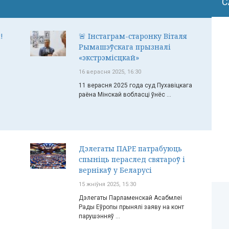
С
!
🚨 Інстаграм-старонку Віталя
Рымашэўскага прызналі
«экстрэмісцкай»
16 верасня 2025, 16:30
11 верасня 2025 года суд Пухавіцкага
раёна Мінскай вобласці ўнёс ...
Дэлегаты ПАРЕ патрабуюць
спыніць пераслед святароў і
вернікаў у Беларусі
15 жніўня 2025, 15:30
Дэлегаты Парламенскай Асабмлеі
Рады Еўропы прынялі заяву на конт
парушэнняў ...