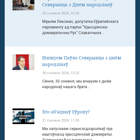
Севярынца з Днём народзінаў
30 снежня 2024, 16:30
Мірыям Лексман, дэпутатка Еўрапейскага
парламенту ад партыі "Хрысціянска-
дэмакратычны Рух" Славаччына ...
Віншуем Паўла Севярынца з днём
народзінаў
30 снежня 2024, 13:20
Сёння, 30 снежня, мы віншуем з днём
народзінаў нашага брата ...
Хто аб’яднаў Еўропу?
21 снежня 2024, 11:00
Мы запускаем серыю відэаролікаў пра
каштоўнасці хрысціянскай дэмакратыі.
Запрашаем Вас паглядзець ...