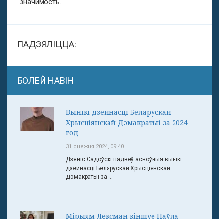
значимость.
ПАДЗЯЛІЦЦА:
БОЛЕЙ НАВІН
Вынікі дзейнасці Беларускай
Хрысціянскай Дэмакратыі за 2024
год
31 снежня 2024, 09:40
Дзяніс Садоўскі падвеў асноўныя вынікі
дзейнасці Беларускай Хрысціянскай
Дэмакратыі за ...
Мірыям Лексман віншуе Паўла