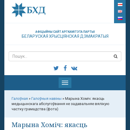
АФІЦЫЙНЫ САЙТ АРГКАМІТЭТА ПАРТЫІ
БЕЛАРУСКАЯ ХРЫСЦІЯНСКАЯ ДЭМАКРАТЫЯ
Паказаць
меню
Галоўная
»
Галоўныя навіны
»
Марына Хоміч: якасць
медыцынскага абслугоўвання не задавальняе вялікую
частку грамадства (фота)
Марына Хоміч: якасць