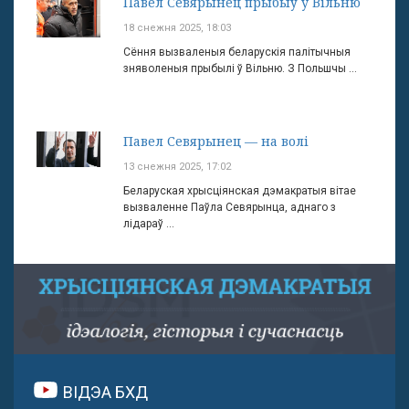
Павел Севярынец прыбыў у Вільню
18 снежня 2025, 18:03
Сёння вызваленыя беларускія палітычныя
зняволеныя прыбылі ў Вільню. З Польшчы ...
Павел Севярынец — на волі
13 снежня 2025, 17:02
Беларуская хрысціянская дэмакратыя вітае
вызваленне Паўла Севярынца, аднаго з
лідараў ...
ВІДЭА БХД