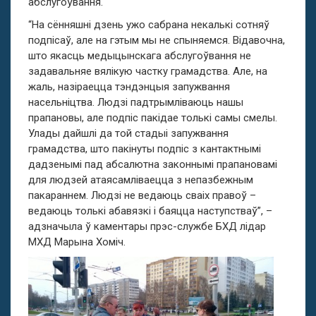
абслугоўвання.
“На сённяшні дзень ужо сабрана некалькі сотняў
подпісаў, але на гэтым мы не спыняемся. Відавочна,
што якасць медыцынскага абслугоўвання не
задавальняе вялікую частку грамадства. Але, на
жаль, назіраецца тэндэнцыя запужвання
насельніцтва. Людзі падтрымліваюць нашы
прапановы, але подпіс пакідае толькі самы смелы.
Улады дайшлі да той стадыі запужвання
грамадства, што пакінуты подпіс з кантактнымі
дадзенымі пад абсалютна законнымі прапановамі
для людзей атаясамліваецца з непазбежным
пакараннем. Людзі не ведаюць сваіх правоў –
ведаюць толькі абавязкі і баяцца наступстваў”, –
адзначыла ў каментары прэс-службе БХД лідар
МХД Марына Хоміч.