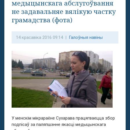
медыцынскага абслугоўвання
не задавальняе вялікую частку
грамадства (фота)
14 красавіка 2016 09:14 |
Галоўныя навіны
У менскім мікрараёне Сухарава працягваецца збор
подпісаў за паляпшэнне якасці медыцынскага