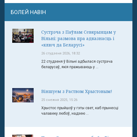
БОЛЕЙ НАВІН
Сустрэча з Паўлам Севярынцам у
Вільні: размова пра адказнасць і
«ключ да Беларусі»
26 студзеня 2026, 18:32
22 студзеня ў Вільні адбылася сустрэча
беларусаў, якія пражываюць у ...
Віншуем з Раством Хрыстовым!
25 снежня 2025, 15:26
Хрыстос прыйшоў у гэты свет, каб прынесці
чалавеку любоў, надзею ...