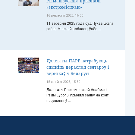
Рымашэўскага прызналі
«экстрэмісцкай»
16 верасня 2025, 16:30
11 верасня 2025 года суд Пухавіцкага
раёна Мінскай вобласці ўнёс ...
Дэлегаты ПАРЕ патрабуюць
спыніць пераслед святароў і
вернікаў у Беларусі
15 жніўня 2025, 15:30
Дэлегаты Парламенскай Асабмлеі
Рады Еўропы прынялі заяву на конт
парушэнняў ...