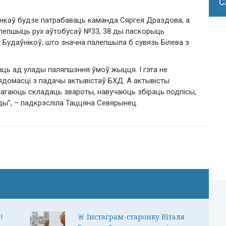
С
енкаў будзе патрабаваць каманда Сяргея Драздова, а
лепшыць рух аўтобусаў №33, 38 ды паскорыць
у Будаўнікоў, што значна палепшыла б сувязь Білева з
аць ад улады паляпшэння ўмоў жыцця. І гэта не
омасці з падачы актывістаў БХД. А актывісты
гаюць складаць звароты, навучаюць збіраць подпісы,
”, – падкрэсліла Таццяна Севярынец.
!
🚨 Інстаграм-старонку Віталя