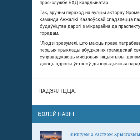
прэс-службе БХД каардынатар.
Так, зручны пераход на вуліцы актораў Яром
каманда Анжалікі Казлоўскай спадзяецца па
будаўніцтва дарогі з мікрараёна да праспект
горадам.
“Людзі зразумелі, што маюць права патрабав
першыя прыклады абуджэння грамадскай свяд
суправаджаюць мясцовыя ініцыятывы: дапама
даюць адрэсы ўстаноў ды юрыдычныя парады
ПАДЗЯЛІЦЦА:
БОЛЕЙ НАВІН
Віншуем з Раством Хрыстовым