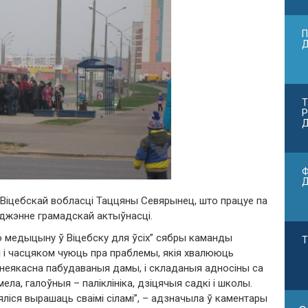
П
Т
Р
Д
Ф
Віцебскай вобласці Таццяны Севярынец, што працуе па
уджэнне грамадскай актыўнасці.
ую медыцыну ў Віцебску для ўсіх” сябры каманды
Т
і часцяком чуюць пра праблемы, якія хвалююць
 і неякасна пабудаваныя дамы, і складаныя адносіны са
мела, галоўныя – паліклініка, дзіцячыя садкі і школы.
яліся вырашаць сваімі сіламі”, – адзначыла ў каментары