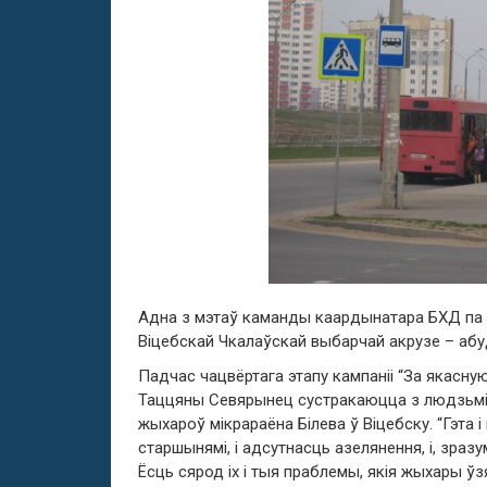
Адна з мэтаў каманды каардынатара БХД па 
Віцебскай Чкалаўскай выбарчай акрузе – аб
Падчас чацвёртага этапу кампаніі “За якасн
Таццяны Севярынец сустракаюцца з людзьмі 
жыхароў мікрараёна Білева ў Віцебску. “Гэта
старшынямі, і адсутнасць азелянення, і, зразу
Ёсць сярод іх і тыя праблемы, якія жыхары ўз