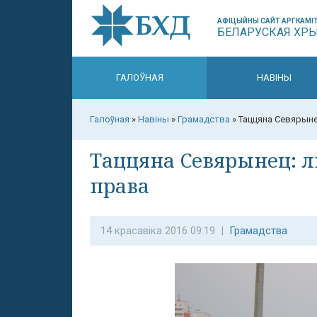
АФІЦЫЙНЫ САЙТ АРГКАМІТ
БЕЛАРУСКАЯ ХР
ГАЛОЎНАЯ
НАВІНЫ
Галоўная
»
Навіны
»
Грамадства
»
Таццяна Севярыне
Таццяна Севярынец: л
права
14 красавіка 2016 09:19 |
Грамадства