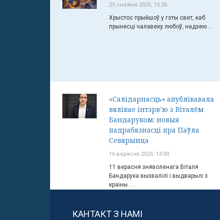
25 снежня 2025, 15:26
Хрыстос прыйшоў у гэты свет, каб
прынесці чалавеку любоў, надзею ...
«Салідарнасць» апублікавала
вялікае інтэрв’ю з Віталём
Бандаруком: новыя
падрабязнасці пра Паўла
Севярынца
16 верасня 2025, 13:00
11 верасня зняволенага Віталя
Бандарука вызвалілі і выдварылі з
краіны. ...
КАНТАКТ З НАМІ