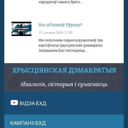
народзінаў нашага брата ...
Хто аб’яднаў Еўропу?
21 снежня 2024, 11:00
Мы запускаем серыю відэаролікаў пра
каштоўнасці хрысціянскай дэмакратыі.
Запрашаем Вас паглядзець ...
ВІДЭА БХД
КАМПАНІІ БХД