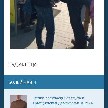
ПАДЗЯЛІЦЦА:
БОЛЕЙ НАВІН
Вынікі дзейнасці Беларускай
Хрысціянскай Дэмакратыі за 2024