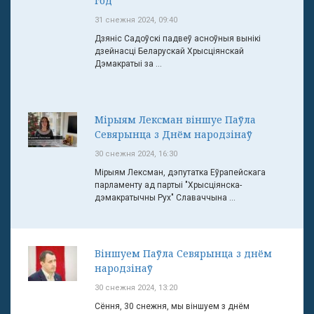
год
31 снежня 2024, 09:40
Дзяніс Садоўскі падвеў асноўныя вынікі
дзейнасці Беларускай Хрысціянскай
Дэмакратыі за ...
Мірыям Лексман віншуе Паўла
Севярынца з Днём народзінаў
30 снежня 2024, 16:30
Мірыям Лексман, дэпутатка Еўрапейскага
парламенту ад партыі "Хрысціянска-
дэмакратычны Рух" Славаччына ...
Віншуем Паўла Севярынца з днём
народзінаў
30 снежня 2024, 13:20
Сёння, 30 снежня, мы віншуем з днём