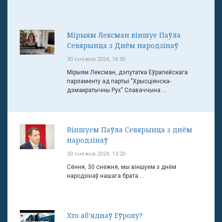
Мірыям Лексман віншуе Паўла
Севярынца з Днём народзінаў
30 снежня 2024, 16:30
Мірыям Лексман, дэпутатка Еўрапейскага
парламенту ад партыі "Хрысціянска-
дэмакратычны Рух" Славаччына ...
Віншуем Паўла Севярынца з днём
народзінаў
30 снежня 2024, 13:20
Сёння, 30 снежня, мы віншуем з днём
народзінаў нашага брата ...
Хто аб’яднаў Еўропу?