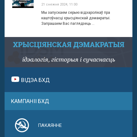
21 снежня 2024, 11:00
Мы запускаем серыю відэаролікаў пра
каштоўнасці хрысціянскай дэмакратыі.
Запрашаем Вас паглядзець ...
ВІДЭА БХД
КАМПАНІІ БХД
ПАКАЯННЕ