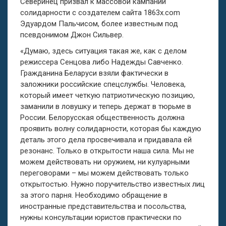
Северинец призвал к массовой кампании
солидарности с создателем сайта 1863x.com
Эдуардом Пальчисом, более известным под
псевдонимом Джон Сильвер.
«Думаю, здесь ситуация такая же, как с делом
режиссера Сенцова либо Надежды Савченко.
Гражданина Беларуси взяли фактически в
заложники российские спецслужбы. Человека,
который имеет четкую патриотическую позицию,
заманили в ловушку и теперь держат в тюрьме в
России. Белорусская общественность должна
проявить волну солидарности, которая бы каждую
деталь этого дела просвечивала и придавала ей
резонанс. Только в открытости наша сила. Мы не
можем действовать ни оружием, ни кулуарными
переговорами – мы можем действовать только
открытостью. Нужно поручительство известных лиц
за этого парня. Необходимо обращение в
иностранные представительства и посольства,
нужны консультации юристов практически по