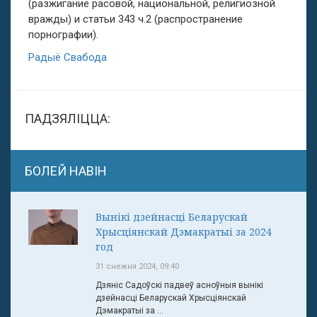
(разжигание расовой, национальной, религиозной
вражды) и статьи 343 ч.2 (распространение
порнографии).
Радыё Свабода
ПАДЗЯЛІЦЦА:
БОЛЕЙ НАВІН
Вынікі дзейнасці Беларускай
Хрысціянскай Дэмакратыі за 2024
год
31 снежня 2024, 09:40
Дзяніс Садоўскі падвеў асноўныя вынікі
дзейнасці Беларускай Хрысціянскай
Дэмакратыі за ...