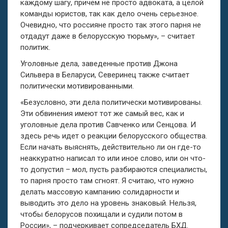
каждому шагу, причем не просто адвоката, а целой
команды юристов, так как дело очень серьезное.
Очевидно, что россияне просто так этого парня не
отдадут даже в белорусскую тюрьму», – считает
политик.
Уголовные дела, заведенные против Джона
Сильвера в Беларуси, Северинец также считает
политически мотивированными.
«Безусловно, эти дела политически мотивированы.
Эти обвинения имеют тот же самый вес, как и
уголовные дела против Савченко или Сенцова. И
здесь речь идет о реакции белорусского общества.
Если начать выяснять, действительно ли он где-то
неаккуратно написал то или иное слово, или он что-
то допустил – мол, пусть разбираются специалисты,
то парня просто там сгноят. Я считаю, что нужно
делать массовую кампанию солидарности и
выводить это дело на уровень знаковый. Нельзя,
чтобы белорусов похищали и судили потом в
России», – подчеркивает сопредседатель БХД.