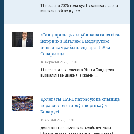
11 верасня 2025 года суд Пухавіцкага раёна
Мінскай вобласці ўнёс ...
«Салідарнасць» апублікавала вялікае
інтэрв’ю з Віталём Бандаруком:
новыя падрабязнасці пра Паўла
Севярынца
16 верасня 2025, 13:00
11 верасня зняволенага Віталя Бандарука
вызвалілі і выдварылі з краіны. ...
Дэлегаты ПАРЕ патрабуюць спыніць
пераслед святароў і вернікаў у
Беларусі
15 жніўня 2025, 15:30
Дэлегаты Парламенскай Асабмлеі Рады
Еўропы прынялі заяву на конт парушэнняў ...