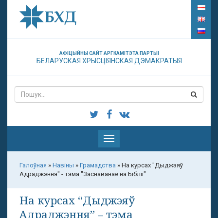
АФІЦЫЙНЫ САЙТ АРГКАМІТЭТА ПАРТЫІ
БЕЛАРУСКАЯ ХРЫСЦІЯНСКАЯ ДЭМАКРАТЫЯ
Паказаць
меню
Галоўная
»
Навіны
»
Грамадства
»
На курсах "Дыджэяў
Адраджэння" - тэма "Заснаванае на Бібліі"
На курсах “Дыджэяў
Адраджэння” – тэма