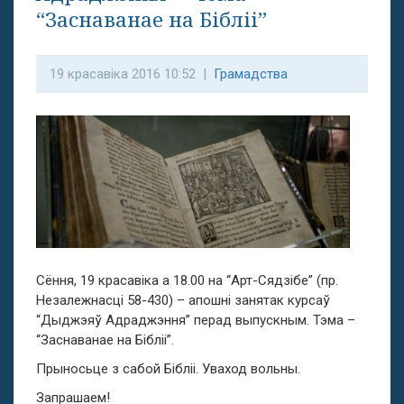
“Заснаванае на Бібліі”
19 красавіка 2016 10:52 |
Грамадства
Сёння, 19 красавіка а 18.00 на “Арт-Сядзібе” (пр.
Незалежнасці 58-430) – апошні занятак курсаў
“Дыджэяў Адраджэння” перад выпускным. Тэма –
“Заснаванае на Бібліі”.
Прыносьце з сабой Бібліі. Уваход вольны.
Запрашаем!