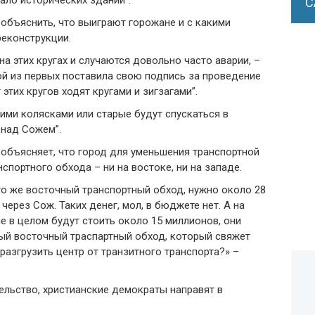
ало исторических зданий”.
С
объяснить, что выиграют горожане и с какими
реконструкции.
а этих кругах и случаются довольно часто аварии, –
ой из первых поставила свою подпись за проведение
тих кругов ходят кругами и зигзагами”.
кими колясками или старые будут спускаться в
 над Сожем”.
объясняет, что город для уменьшения транспортной
нспортного обхода – ни на востоке, ни на западе.
то же восточный транспортный обход, нужно около 28
ерез Сож. Таких денег, мол, в бюджете нет. А на
 в целом будут стоить около 15 миллионов, они
тый восточный траспартный обход, который свяжет
азгрузить центр от транзитного транспорта?» –
ельство, христианские демократы направят в