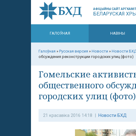
АФІЦЫЙНЫ САЙТ АРГКАМІТ
БЕЛАРУСКАЯ ХР
ГАЛОЎНАЯ
НАВІНЫ
Галоўная
»
Русская версия
»
Новости
»
Новости БХ
обсуждения реконструкции городских улиц (фото)
Гомельские активист
общественного обсуж
городских улиц (фото)
21 красавіка 2016 14:18 |
Новости БХД