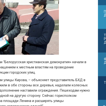
П
Т
Р
Д
Ф
 “Белорусская христианская демократия» начали в
ращением к местным властям на проведение
кции городских улиц.
и улицы Кирова, – объясняет представитель БХД в
Т
жили в обе стороны все деревья, наделали колесных
 дополнение наставили ограждения. Пешеходам нужно
 одной на другую сторону. Сейчас горисполком
на площади Ленина и расширять улицы