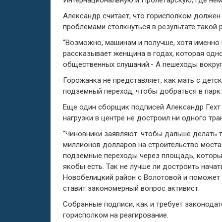
Интернациональную и Пролетарскую, где нем
Александр считает, что горисполком должен 
проблемами столкнуться в результате такой 
“Возможно, машинам и получше, хотя именно н
рассказывает женщина в годах, которая одн
общественных слушаний.- А пешеходы вокруг э
Горожанка не представляет, как мать с детс
подземный переход, чтобы добраться в парк
Еще один сборщик подписей Александр Гехт 
нагрузки в центре не достроил ни одного тра
“Чиновники заявляют: чтобы дальше делать 
миллионов долларов на строительство моста ч
подземные переходы через площадь, которые
якобы есть. Так не лучше ли достроить нача
Новобелицкий район с Волотовой и поможет р
ставит закономерный вопрос активист.
Собранные подписи, как и требует законодат
горисполком на реагирование.