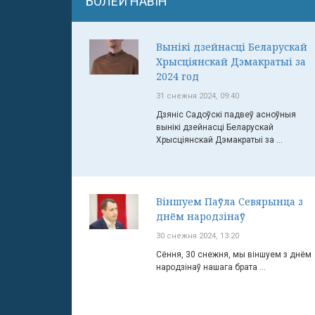
БОЛЕЙ НАВІН
Вынікі дзейнасці Беларускай
Хрысціянскай Дэмакратыі за
2024 год
31 снежня 2024, 09:40
Дзяніс Садоўскі падвеў асноўныя
вынікі дзейнасці Беларускай
Хрысціянскай Дэмакратыі за ...
Віншуем Паўла Севярынца з
днём народзінаў
30 снежня 2024, 13:20
Сёння, 30 снежня, мы віншуем з днём
народзінаў нашага брата ...