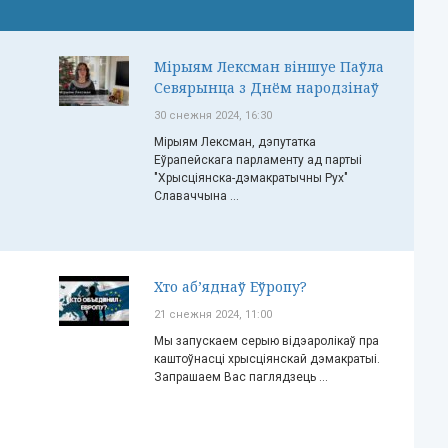
Мірыям Лексман віншуе Паўла
Севярынца з Днём народзінаў
30 снежня 2024, 16:30
Мірыям Лексман, дэпутатка
Еўрапейскага парламенту ад партыі
"Хрысціянска-дэмакратычны Рух"
Славаччына ...
Хто аб’яднаў Еўропу?
21 снежня 2024, 11:00
Мы запускаем серыю відэаролікаў пра
каштоўнасці хрысціянскай дэмакратыі.
Запрашаем Вас паглядзець ...