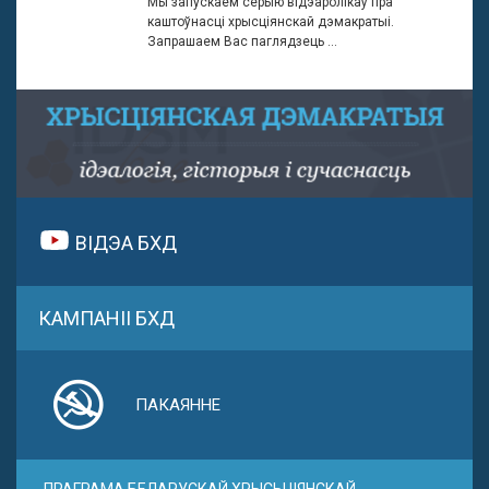
Мы запускаем серыю відэаролікаў пра
каштоўнасці хрысціянскай дэмакратыі.
Запрашаем Вас паглядзець ...
ВІДЭА БХД
КАМПАНІІ БХД
ПАКАЯННЕ