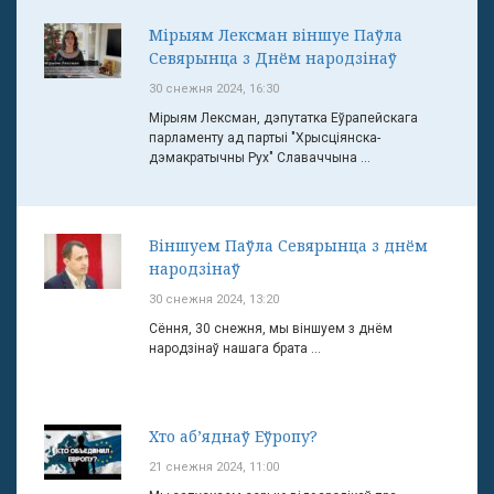
Мірыям Лексман віншуе Паўла
Севярынца з Днём народзінаў
30 снежня 2024, 16:30
Мірыям Лексман, дэпутатка Еўрапейскага
парламенту ад партыі "Хрысціянска-
дэмакратычны Рух" Славаччына ...
Віншуем Паўла Севярынца з днём
народзінаў
30 снежня 2024, 13:20
Сёння, 30 снежня, мы віншуем з днём
народзінаў нашага брата ...
Хто аб’яднаў Еўропу?
21 снежня 2024, 11:00