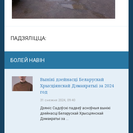
ПАДЗЯЛІЦЦА:
БОЛЕЙ НАВІН
Вынікі дзейнасці Беларускай
Хрысціянскай Дэмакратыі за 2024
год
31 снежня 2024, 09:40
Дзяніс Садоўскі падвеў асноўныя вынікі
дзейнасці Беларускай Хрысціянскай
Дэмакратыі за ...