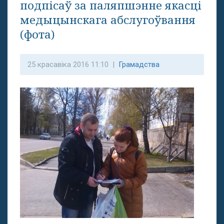
подпісаў за паляпшэнне якасці
медыцынскага абслугоўвання
(фота)
25 красавіка 2016 11:10 |
Грамадства