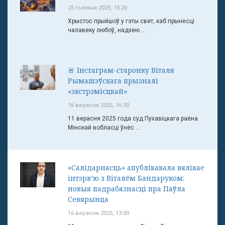
25 снежня 2025, 15:26
Хрыстос прыйшоў у гэты свет, каб прынесці
чалавеку любоў, надзею ...
🚨 Інстаграм-старонку Віталя
Рымашэўскага прызналі
«экстрэмісцкай»
16 верасня 2025, 16:30
11 верасня 2025 года суд Пухавіцкага раёна
Мінскай вобласці ўнёс ...
«Салідарнасць» апублікавала вялікае
інтэрв’ю з Віталём Бандаруком:
новыя падрабязнасці пра Паўла
Севярынца
16 верасня 2025, 13:00