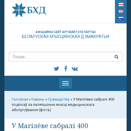
АФІЦЫЙНЫ САЙТ АРГКАМІТЭТА ПАРТЫІ
БЕЛАРУСКАЯ ХРЫСЦІЯНСКАЯ ДЭМАКРАТЫЯ
Паказаць
меню
Галоўная
»
Навіны
»
Грамадства
»
У Магілёве сабралі 400
подпісаў за паляпшэнне якасці медыцынскага
абслугоўвання (фота)
У Магілёве сабралі 400