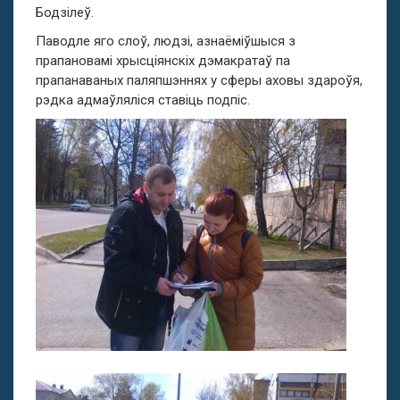
Бодзілеў.
Паводле яго слоў, людзі, азнаёміўшыся з
прапановамі хрысціянскіх дэмакратаў па
прапанаваных паляпшэннях у сферы аховы здароўя,
рэдка адмаўляліся ставіць подпіс.