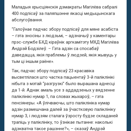
Маладыя хрысціянскія дэмакраты Магілёва сабралі
400 подпісаў за паляпшэнне якасці медыцынскага
абслугоўвання.
“Галоўнае падчас збору подпісаў для мяне асабіста
– гэта зносіны з людзьмі, – адзначыў у каментары
прэс-службе БХД кіраўнік аргкамітэту МХД Магілёва
Андрэй Бодзілеў. – Гэта адзін са спосабаў
даведацца, якія праблемы ў людзей, якія жывуць у
тым ці іншым раёне».
Так, падчас збору подпісаў 23 красавіка
высветлілася што частка пацыентаў 3-й паліклінікі
нібыта з мэтай “разгрузкі” было вырашана аднесці
да 1-й. Аднак амаль усе з аддадзеных у вядзенне
паліклінікі нумар 1, па словах жыхароў, – гэта
пенсіянеры. «А ўлічваючы, што паліклініка нумар
адзін размешчана далей за ўчастковую паліклініку
нумар 3, і людзям сталага ўзросту будзе складаней
трапіць у паліклініку, то ўзнікае пытанне: наколькі
адэкватна такое рашэнне?», – сказаў Андрэй