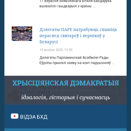
11 верасня зняволенага Віталя Бандарука
вызвалілі і выдварылі з краіны. ...
Дэлегаты ПАРЕ патрабуюць спыніць
пераслед святароў і вернікаў у
Беларусі
15 жніўня 2025, 15:30
Дэлегаты Парламенскай Асабмлеі Рады
Еўропы прынялі заяву на конт парушэнняў ...
ВІДЭА БХД