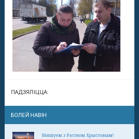
ПАДЗЯЛІЦЦА:
БОЛЕЙ НАВІН
Віншуем з Раством Хрыстовым!