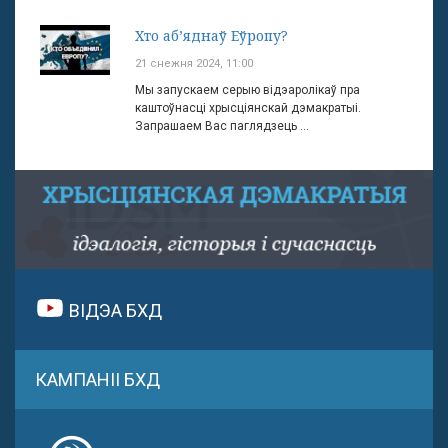
Хто аб’яднаў Еўропу?
21 снежня 2024, 11:00
Мы запускаем серыю відэаролікаў пра
каштоўнасці хрысціянскай дэмакратыі.
Запрашаем Вас паглядзець ...
ВІДЭА БХД
КАМПАНІІ БХД