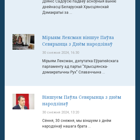
Дзяніс Садоўскі падвеў асноўныя вынікі
дзейнасці Беларускай Хрысціянскай
Дэмакратыі за ...
Мірыям Лексман віншуе Паўла
Севярынца з Днём народзінаў
30 снежня 2024, 16:30
Мірыям Лексман, дэпутатка Еўрапейскага
парламенту ад партыі "Хрысціянска-
дэмакратычны Рух" Славаччына ...
Віншуем Паўла Севярынца з днём
народзінаў
30 снежня 2024, 13:20
Сёння, 30 снежня, мы віншуем з днём
народзінаў нашага брата ...