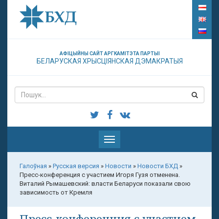
АФІЦЫЙНЫ САЙТ АРГКАМІТЭТА ПАРТЫІ
БЕЛАРУСКАЯ ХРЫСЦІЯНСКАЯ ДЭМАКРАТЫЯ
Паказаць
меню
Галоўная
»
Русская версия
»
Новости
»
Новости БХД
»
Пресс-конференция с участием Игоря Гузя отменена.
Виталий Рымашевский: власти Беларуси показали свою
зависимость от Кремля
Пресс-конференция с участием