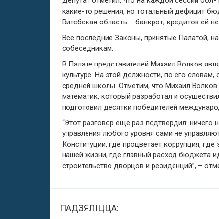
Депутат отметил, что на каждой сессии обл- 
какие-то решения, но тотальный дефицит бю
Витебская область – банкрот, кредитов ей не
Все последние Законы, принятые Палатой, н
собеседникам.
В Палате представителей Михаил Волков явля
культуре. На этой должности, по его словам
средней школы. Отметим, что Михаил Волков 
математик, который разработал и осуществи
подготовил десятки победителей междунаро
“Этот разговор еще раз подтвердил: ничего 
управления любого уровня сами не управляю
Конституции, где процветает коррупция, где 
нашей жизни, где главный расход бюджета ид
строительство дворцов и резиденций”, – отм
ПАДЗЯЛІЦЦА: