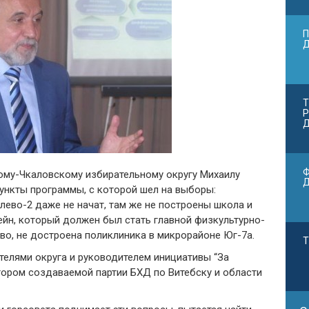
П
Т
Р
Д
Ф
ому-Чкаловскому избирательному округу Михаилу
ункты программы, с которой шел на выборы:
ево-2 даже не начат, там же не построены школа и
ейн, который должен был стать главной физкультурно-
о, не достроена поликлиника в микрорайоне Юг-7а.
Т
ателями округа и руководителем инициативы “За
тором создаваемой партии БХД по Витебску и области