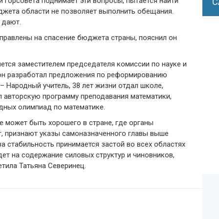
и горсовета поднимает эти вопросы, пытается найти
С
джета области не позволяет выполнить обещания.
 дают.
аправлены на спасение бюджета страны, пояснил он
ется заместителем председателя комиссии по науке и
, он разработал предложения по реформированию
– Народный учитель, 38 лет жизни отдал школе,
л авторскую программу преподавания математики,
дных олимпиад по математике.
не может быть хорошего в стране, где органы
т, признают указы самоназначенного главы выше
за стабильность принимается застой во всех областях
ет на содержание силовых структур и чиновников,
етила Татьяна Северинец.