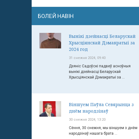
БОЛЕЙ НАВІН
Вынікі дзейнасці Беларускай
Хрысціянскай Дэмакратыі за
2024 год
31 снежня 2024, 09:40
Дзяніс Садоўскі падвеў асноўныя
вынікі дзейнасці Беларускай
Хрысціянскай Дэмакратыі за ...
Віншуем Паўла Севярынца з
днём народзінаў
30 снежня 2024, 13:20
Сёння, 30 снежня, мы віншуем з днём
народзінаў нашага брата ...