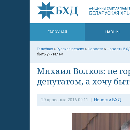
АФІЦЫЙНЫ САЙТ АРГКАМІТ
БЕЛАРУСКАЯ ХР
ГАЛОЎНАЯ
НАВІНЫ
Галоўная
»
Русская версия
»
Новости
»
Новости БХ
быть учителем
Михаил Волков: не г
депутатом, а хочу бы
29 красавіка 2016 09:11 |
Новости БХД