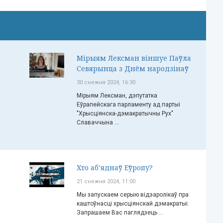
Мірыям Лексман віншуе Паўла
Севярынца з Днём народзінаў
30 снежня 2024, 16:30
Мірыям Лексман, дэпутатка
Еўрапейскага парламенту ад партыі
"Хрысціянска-дэмакратычны Рух"
Славаччына ...
Хто аб’яднаў Еўропу?
21 снежня 2024, 11:00
Мы запускаем серыю відэаролікаў пра
каштоўнасці хрысціянскай дэмакратыі.
Запрашаем Вас паглядзець ...