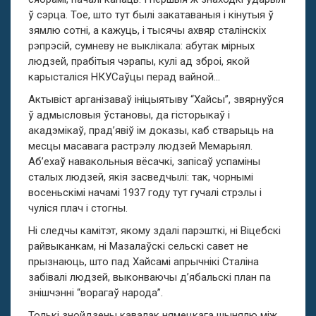
ў сэрца. Тое, што тут былі закатаваныя і кінутыя ў
зямлю сотні, а кажуць, і тысячы ахвяр сталінскіх
рэпрэсій, сумневу не выклікала: абутак мірных
людзей, прабітыя чэрапы, кулі ад зброі, якой
карысталіся НКУСаўцы перад вайной…
Актывіст арганізаваў ініцыятыву “Хайсы”, звярнуўся
ў адмысловыя ўстановы, да гісторыкаў і
акадэмікаў, прад’явіў ім доказы, каб стварыць на
месцы масавага растрэлу людзей Мемарыял.
Аб’ехаў навакольныя вёсачкі, запісаў успаміны
сталых людзей, якія засведчылі: так, чорнымі
восеньскімі начамі 1937 году тут гучалі стрэлы і
чуліся плач і стогны.
Ні следчы камітэт, якому здалі парэшткі, ні Віцебскі
райвыканкам, ні Мазалаўскі сельскі савет не
прызнаюць, што пад Хайсамі апрычнікі Сталіна
забівалі людзей, выконваючы д’ябальскі план па
знішчэнні “ворагаў народа”.
Толькі знойдзены кавалак нямецкага шынялю між