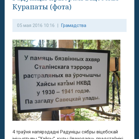
Курапаты (фота)
05 мая 2016 10:16 |
Грамадства
4 траўня напярэдадні Радуніцы сябры віцебскай
ініцыятывы “Хайсы”, куды ўваходзяць прадстаўнікі