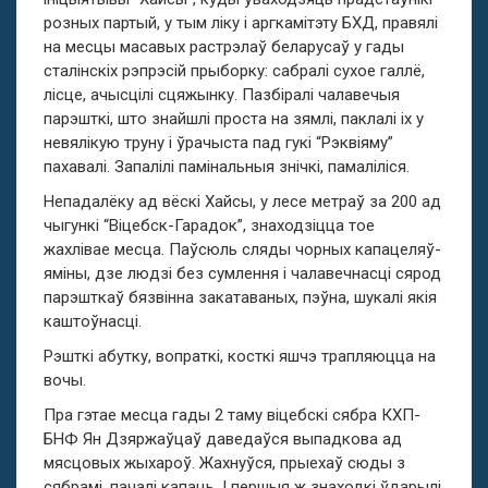
розных партый, у тым ліку і аргкамітэту БХД, правялі
на месцы масавых растрэлаў беларусаў у гады
сталінскіх рэпрэсій прыборку: сабралі сухое галлё,
лісце, ачысцілі сцяжынку. Пазбіралі чалавечыя
парэшткі, што знайшлі проста на зямлі, паклалі іх у
невялікую труну і ўрачыста пад гукі “Рэквіяму”
пахавалі. Запалілі памінальныя знічкі, памаліліся.
Непадалёку ад вёскі Хайсы, у лесе метраў за 200 ад
чыгункі “Віцебск-Гарадок”, знаходзіцца тое
жахлівае месца. Паўсюль сляды чорных капацеляў-
яміны, дзе людзі без сумлення і чалавечнасці сярод
парэшткаў бязвінна закатаваных, пэўна, шукалі якія
каштоўнасці.
Рэшткі абутку, вопраткі, косткі яшчэ трапляюцца на
вочы.
Пра гэтае месца гады 2 таму віцебскі сябра КХП-
БНФ Ян Дзяржаўцаў даведаўся выпадкова ад
мясцовых жыхароў. Жахнуўся, прыехаў сюды з
сябрамі, пачалі капаць. І першыя ж знаходкі ўдарылі