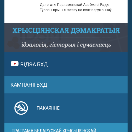
Дэлегаты Парламенскай Асабмлеі Рады
Еўропы прынялі заяву на конт парушэнняў ...
ВІДЭА БХД
КАМПАНІІ БХД
ПАКАЯННЕ
ПРАГРАМА БЕЛАРУСКАЙ ХРЫСЬЦІЯНСКАЙ