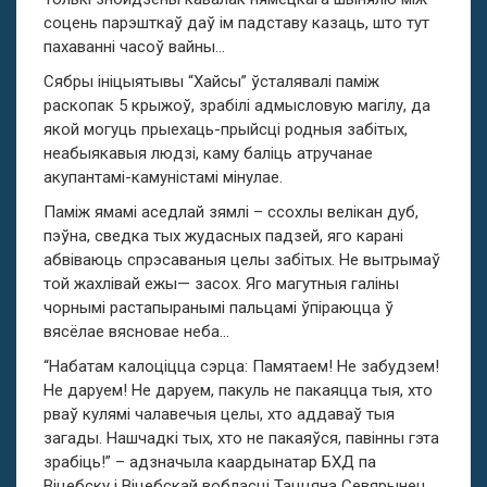
соцень парэшткаў даў ім падставу казаць, што тут
пахаванні часоў вайны…
Сябры ініцыятывы “Хайсы” ўсталявалі паміж
раскопак 5 крыжоў, зрабілі адмысловую магілу, да
якой могуць прыехаць-прыйсці родныя забітых,
неабыякавыя людзі, каму баліць атручанае
акупантамі-камуністамі мінулае.
Паміж ямамі аседлай зямлі – ссохлы велікан дуб,
пэўна, сведка тых жудасных падзей, яго карані
абвіваюць спрэсаваныя целы забітых. Не вытрымаў
той жахлівай ежы— засох. Яго магутныя галіны
чорнымі растапыранымі пальцамі ўпіраюцца ў
вясёлае вясновае неба…
“Набатам калоціцца сэрца: Памятаем! Не забудзем!
Не даруем! Не даруем, пакуль не пакаяцца тыя, хто
рваў кулямі чалавечыя целы, хто аддаваў тыя
загады. Нашчадкі тых, хто не пакаяўся, павінны гэта
зрабіць!” – адзначыла каардынатар БХД па
Віцебску і Віцебскай вобласці Таццяна Севярынец.