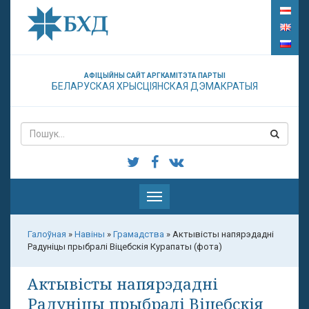
АФІЦЫЙНЫ САЙТ АРГКАМІТЭТА ПАРТЫІ
БЕЛАРУСКАЯ ХРЫСЦІЯНСКАЯ ДЭМАКРАТЫЯ
Паказаць
меню
Галоўная
»
Навіны
»
Грамадства
»
Актывісты напярэдадні
Радуніцы прыбралі Віцебскія Курапаты (фота)
Актывісты напярэдадні
Радуніцы прыбралі Віцебскія