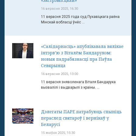
«экстрэмісцкай»
16 верасня 2025, 16:30
11 верасня 2025 года суд Пухавіцкага раёна
Мінскай вобласці ўнёс ...
«Салідарнасць» апублікавала вялікае
інтэрв’ю з Віталём Бандаруком:
новыя падрабязнасці пра Паўла
Севярынца
16 верасня 2025, 13:00
11 верасня зняволенага Віталя Бандарука
вызвалілі і выдварылі з краіны. ...
Дэлегаты ПАРЕ патрабуюць спыніць
пераслед святароў і вернікаў у
Беларусі
15 жніўня 2025, 15:30