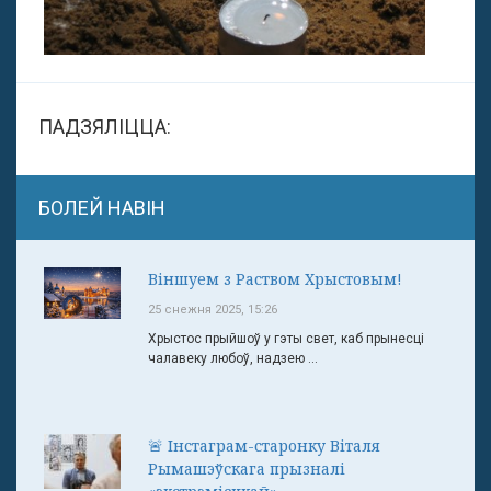
ПАДЗЯЛІЦЦА:
БОЛЕЙ НАВІН
Віншуем з Раством Хрыстовым!
25 снежня 2025, 15:26
Хрыстос прыйшоў у гэты свет, каб прынесці
чалавеку любоў, надзею ...
🚨 Інстаграм-старонку Віталя
Рымашэўскага прызналі