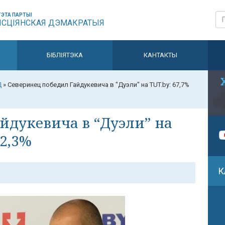
ЭТА ПАРТЫІ
ЫСЦІЯНСКАЯ ДЭМАКРАТЫЯ
БІБЛІЯТЭКА
КАНТАКТЫ
Д
»
Северинец победил Гайдукевича в "Дуэли" на TUT.by: 67,7%
йдукевича в “Дуэли” на
32,3%
К