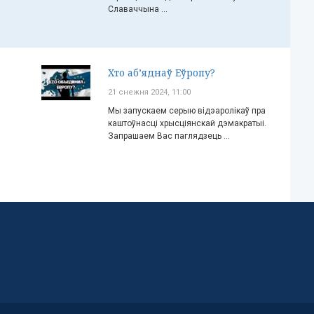
Славаччына ...
Хто аб’яднаў Еўропу?
21 снежня 2024, 11:00
Мы запускаем серыю відэаролікаў пра
каштоўнасці хрысціянскай дэмакратыі.
Запрашаем Вас паглядзець ...