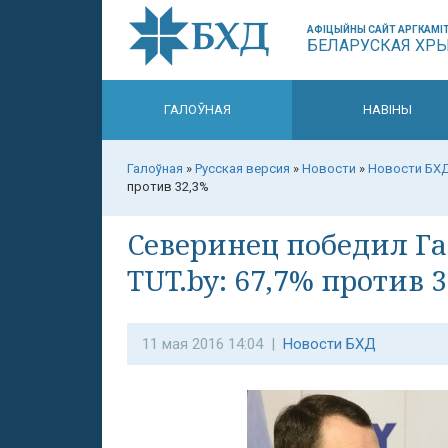
АФІЦЫЙНЫ САЙТ АРГКАМІТ
БЕЛАРУСКАЯ ХР
ГАЛОЎНАЯ
НАВІНЫ
Галоўная
»
Русская версия
»
Новости
»
Новости БХ
против 32,3%
Северинец победил Га
TUT.by: 67,7% против 
11 мая 2016 14:04 |
Новости БХД