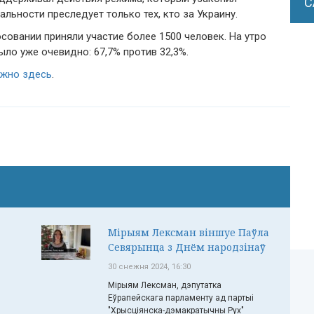
С
льности преследует только тех, кто за Украину.
совании приняли участие более 1500 человек. На утро
ло уже очевидно: 67,7% против 32,3%.
ожно здесь
.
Мірыям Лексман віншуе Паўла
Севярынца з Днём народзінаў
30 снежня 2024, 16:30
Мірыям Лексман, дэпутатка
Еўрапейскага парламенту ад партыі
"Хрысціянска-дэмакратычны Рух"