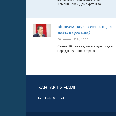
Хрысціянскай Дэмакратыі за ...
Віншуем Паўла Севярынца з
днём народзінаў
30 снежня 2024, 13:20
Сёння, 30 снежня, мы віншуем з днём
народзінаў нашага брата ...
КАНТАКТ З НАМІ
bchd.info@gmail.com