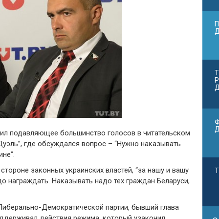
П
Т
Р
Д
Ф
ил подавляющее большинство голосов в читательском
“Дуэль”, где обсуждался вопрос – “Нужно наказывать
не”.
 стороне законных украинских властей, “за нашу и вашу
Т
до награждать. Наказывать надо тех граждан Беларуси,
 Либерально-Демократической партии, бывший глава
оддерживал действия режима, который узаконил