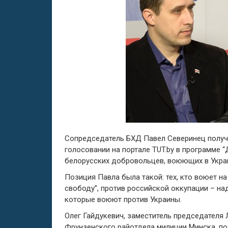
Сопредседатель БХД Павел Северинец получ
голосовании на портале TUT.by в программе 
белорусских добровольцев, воюющих в Украи
Позиция Павла была такой: тех, кто воюет на
свободу”, против российской оккупации – на
которые воюют против Украины.
Олег Гайдукевич, заместитель председателя
Фрунзенского райотдела милиции Минска, п