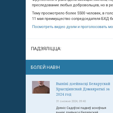
преследование любых добровольцев, но в реа
Тему просмотрело более 5500 человек, в голо
11 мая преимущество сопредседателя БХД бы
Посмотреть видео дуэли и проголосовать м
ПАДЗЯЛІЦЦА:
БОЛЕЙ НАВІН
Вынікі дзейнасці Беларускай
Хрысціянскай Дэмакратыі за
2024 год
31 снежня 2024, 09:40
Дзяніс Садоўскі падвеў асноўныя
вынікі дзейнасці Беларускай