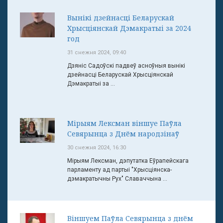
Вынікі дзейнасці Беларускай
Хрысціянскай Дэмакратыі за 2024
год
31 снежня 2024, 09:40
Дзяніс Садоўскі падвеў асноўныя вынікі
дзейнасці Беларускай Хрысціянскай
Дэмакратыі за ...
Мірыям Лексман віншуе Паўла
Севярынца з Днём народзінаў
30 снежня 2024, 16:30
Мірыям Лексман, дэпутатка Еўрапейскага
парламенту ад партыі "Хрысціянска-
дэмакратычны Рух" Славаччына ...
Віншуем Паўла Севярынца з днём