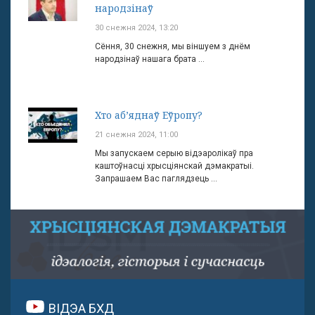
народзінаў
30 снежня 2024, 13:20
Сёння, 30 снежня, мы віншуем з днём
народзінаў нашага брата ...
Хто аб’яднаў Еўропу?
21 снежня 2024, 11:00
Мы запускаем серыю відэаролікаў пра
каштоўнасці хрысціянскай дэмакратыі.
Запрашаем Вас паглядзець ...
ВІДЭА БХД