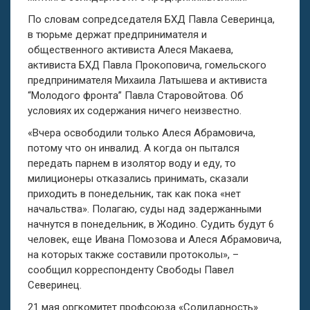
По словам сопредседателя БХД Павла Северинца,
в тюрьме держат предпринимателя и
общественного активиста Алеся Макаева,
активиста БХД Павла Прокоповича, гомельского
предпринимателя Михаила Латышева и активиста
“Молодого фронта” Павла Старовойтова. Об
условиях их содержания ничего неизвестно.
«Вчера освободили только Алеся Абрамовича,
потому что он инвалид. А когда он пытался
передать парнем в изолятор воду и еду, то
милиционеры отказались принимать, сказали
приходить в понедельник, так как пока «нет
начальства». Полагаю, суды над задержанными
начнутся в понедельник, в Жодино. Судить будут 6
человек, еще Ивана Помозова и Алеся Абрамовича,
на которых также составили протоколы», –
сообщил корреспонденту Свободы Павел
Северинец.
21 мая оргкомитет профсоюза «Солидарность»