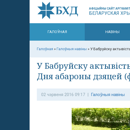
АФІЦЫЙНЫ САЙТ АРГКАМІТ
БЕЛАРУСКАЯ ХР
ГАЛОЎНАЯ
НАВІНЫ
Галоўная
»
Галоўныя навіны
»
У Бабруйску актывіст
У Бабруйску актывіст
Дня абароны дзяцей (
02 чэрвеня 2016 09:17 |
Галоўныя навіны