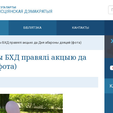
ЭТА ПАРТЫІ
ЫСЦІЯНСКАЯ ДЭМАКРАТЫЯ
БІБЛІЯТЭКА
КАНТАКТЫ
ы БХД правялі акцыю да Дня абароны дзяцей (фота)
ы БХД правялі акцыю да
фота)
К