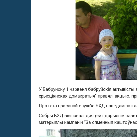
У Бабруйску 1 чэрвеня бабруйскія актывісты а
хрысціянская дэмакратыя” правялі акцыю, п
Пра гэта прэсавай службе БХД паведаміла каа
Сябры БХД віншавалі дзяцей і дарылі ім паве
матэрыялы кампаній “За сямейныя каштоўнасц