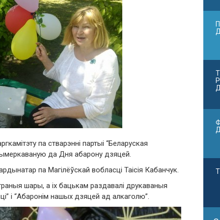
П
Т
Р
Д
Ф
ргкамітэту па стварэнні партыі “Беларуская
рымеркаваную да Дня абарону дзяцей.
рдынатар па Магілёўскай вобласці Таісія Кабанчук.
Т
траныя шары, а іх бацькам раздавалi друкаваныя
і” і “Абаронім нашых дзяцей ад алкаголю”.