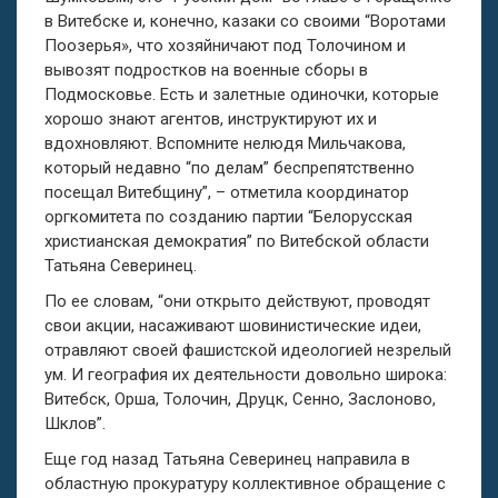
в Витебске и, конечно, казаки со своими “Воротами
Поозерья», что хозяйничают под Толочином и
вывозят подростков на военные сборы в
Подмосковье. Есть и залетные одиночки, которые
хорошо знают агентов, инструктируют их и
вдохновляют. Вспомните нелюдя Мильчакова,
который недавно “по делам” беспрепятственно
посещал Витебщину”, – отметила координатор
оргкомитета по созданию партии “Белорусская
христианская демократия” по Витебской области
Татьяна Северинец.
По ее словам, “они открыто действуют, проводят
свои акции, насаживают шовинистические идеи,
отравляют своей фашистской идеологией незрелый
ум. И география их деятельности довольно широка:
Витебск, Орша, Толочин, Друцк, Сенно, Заслоново,
Шклов”.
Еще год назад Татьяна Северинец направила в
областную прокуратуру коллективное обращение с