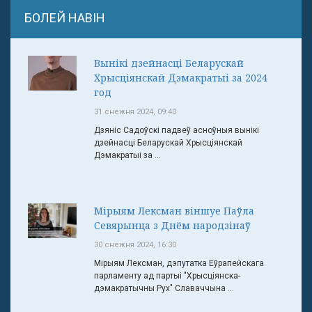
БОЛЕЙ НАВІН
Вынікі дзейнасці Беларускай
Хрысціянскай Дэмакратыі за 2024
год
31 снежня 2024, 09:40
Дзяніс Садоўскі падвеў асноўныя вынікі
дзейнасці Беларускай Хрысціянскай
Дэмакратыі за ...
Мірыям Лексман віншуе Паўла
Севярынца з Днём народзінаў
30 снежня 2024, 16:30
Мірыям Лексман, дэпутатка Еўрапейскага
парламенту ад партыі "Хрысціянска-
дэмакратычны Рух" Славаччына ...