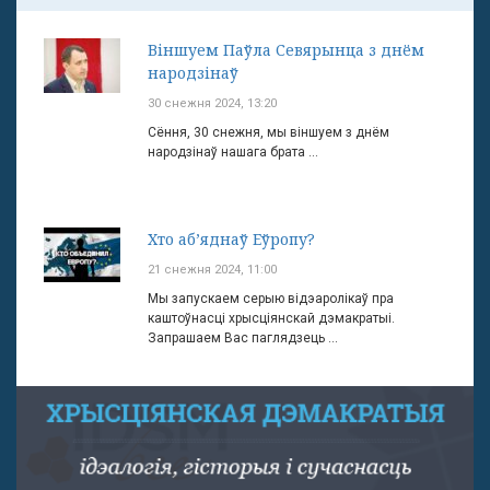
Віншуем Паўла Севярынца з днём
народзінаў
30 снежня 2024, 13:20
Сёння, 30 снежня, мы віншуем з днём
народзінаў нашага брата ...
Хто аб’яднаў Еўропу?
21 снежня 2024, 11:00
Мы запускаем серыю відэаролікаў пра
каштоўнасці хрысціянскай дэмакратыі.
Запрашаем Вас паглядзець ...