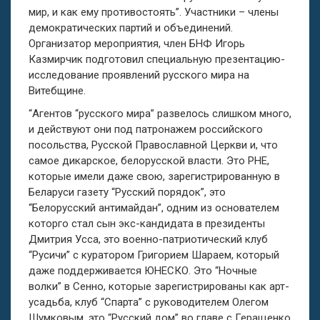
мир, и как ему противостоять”. Участники – члены
демократических партий и объединений.
Организатор мероприятия, член БНФ Игорь
Казмирчик подготовил специальную презентацию-
исследование проявлений русского мира на
Витебщине.
“Агентов “русского мира” развелось слишком много,
и действуют они под патронажем российского
посольства, Русской Православной Церкви и, что
самое дикарское, белорусской власти. Это РНЕ,
которые имели даже свою, зарегистрированную в
Беларуси газету “Русский порядок”, это
“Белорусский антимайдан”, одним из основателем
которго стал сын экс-кандидата в президенты
Дмитрия Усса, это военно-патриотический клуб
“Русичи” с куратором Григорием Шараем, который
даже поддерживается ЮНЕСКО. Это “Ночные
волки” в Сенно, которые зарегистрированы как арт-
усадьба, клуб “Спарта” с руководителем Олегом
Шумковым, это “Русский дом” во главе с Геращенко