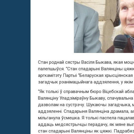
Стан роднай сястры Васіля Быкава, якая моц
палепшыўся. “Стан спадарыні Валянціны цяжк
аргкамітэту Партыі “Беларуская хрысціянска
загадчык рэанімацыйнага аддзялення, у якім
“Як толькі ў справачным бюро Віцебскай абл
Валянціну Уладзіміраўну Быкаву, спачувальна
дазволам на сустрэчу. Шукаючы загадчыка, м
аддзяленні. Спадарыня Валянціна драмала, ал
мільганула ўсмешка. Я толькі паспела пацал
аддаць медсястрычцы перадачу, як мяне вып
стан спадарыні Валянціны як цяжкі. Падрабя