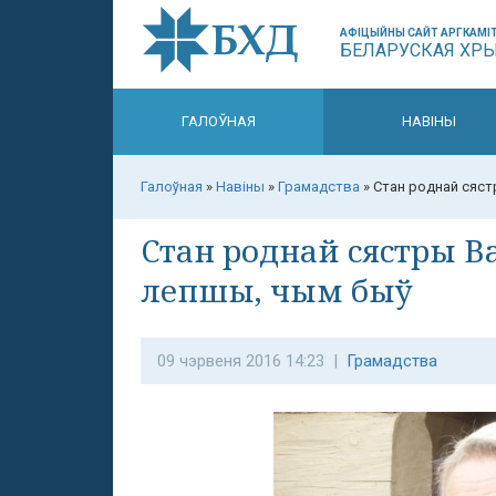
АФІЦЫЙНЫ САЙТ АРГКАМІТ
БЕЛАРУСКАЯ ХР
ГАЛОЎНАЯ
НАВІНЫ
Галоўная
»
Навіны
»
Грамадства
»
Стан роднай сяст
Стан роднай сястры Ва
лепшы, чым быў
09 чэрвеня 2016 14:23 |
Грамадства