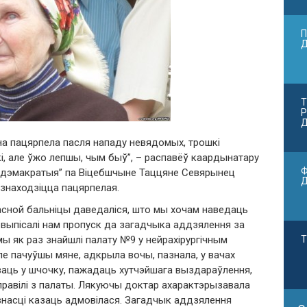
П
Т
Р
Д
на пацярпела пасля нападу невядомых, трошкі
і, але ўжо лепшы, чым быў”, – распавёў каардынатару
Ф
я дэмакратыя” па Віцебшчыне Таццяне Севярынец
 знаходзіцца пацярпелая.
асной бальніцы даведаліся, што мы хочам наведаць
 выпісалі нам пропуск да загадчыка аддзялення за
ы як раз знайшлі палату №9 у нейрахірургічным
Т
е пачуўшы мяне, адкрыла вочы, пазнала, у вачах
аваць у шчочку, пажадаць хутчэйшага выздараўлення,
равілі з палаты. Лякуючы доктар ахарактэрызавала
знасці казаць адмовілася. Загадчык аддзялення