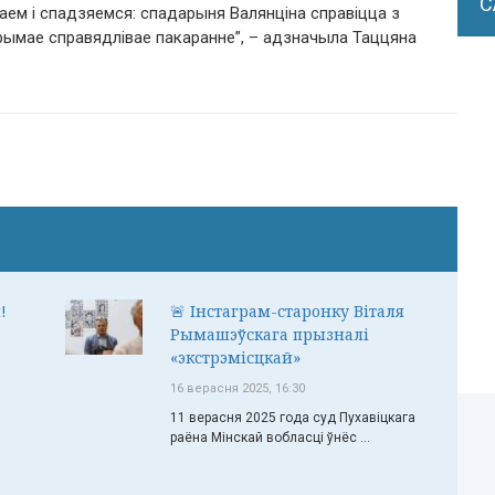
С
каем і спадзяемся: спадарыня Валянціна справіцца з
трымае справядлівае пакаранне”, – адзначыла Таццяна
!
🚨 Інстаграм-старонку Віталя
Рымашэўскага прызналі
«экстрэмісцкай»
16 верасня 2025, 16:30
11 верасня 2025 года суд Пухавіцкага
раёна Мінскай вобласці ўнёс ...