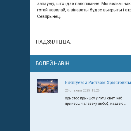
запэўніў, што ідзе паляпшэнне. Мы вельмі ча
гэтай навалай, а вінаваты будзе выкрыты і а
Севярынец.
ПАДЗЯЛІЦЦА:
БОЛЕЙ НАВІН
Віншуем з Раством Хрыстовым
25 снежня 2025, 15:26
Хрыстос прыйшоў у гэты свет, каб
прынесці чалавеку любоў, надзею ...