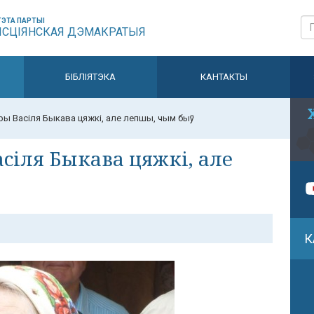
ЭТА ПАРТЫІ
ЫСЦІЯНСКАЯ ДЭМАКРАТЫЯ
БІБЛІЯТЭКА
КАНТАКТЫ
ры Васіля Быкава цяжкі, але лепшы, чым быў
сіля Быкава цяжкі, але
К