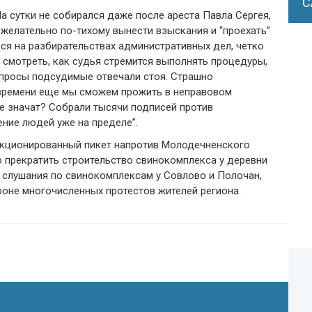
С
 сутки не собирался даже после ареста Павла Сергея,
 желательно по-тихому вынести взыскания и “проехать”
ься на разбирательствах административных дел, четко
 смотреть, как судья стремится выполнять процедуры,
вопросы подсудимые отвечали стоя. Страшно
 времени еще мы сможем прожить в неправовом
не значат? Собрали тысячи подписей против
ение людей уже на пределе”.
нкционированный пикет напротив Молодечненского
 прекратить строительство свинокомплекса у деревни
 слушания по свинокомплексам у Совлово и Полочан,
оне многочисленных протестов жителей региона.