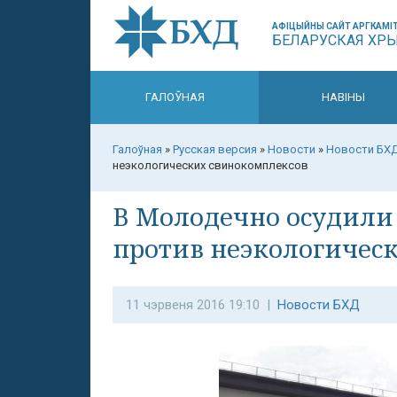
АФІЦЫЙНЫ САЙТ АРГКАМІТ
БЕЛАРУСКАЯ ХР
ГАЛОЎНАЯ
НАВІНЫ
Галоўная
»
Русская версия
»
Новости
»
Новости БХ
неэкологических свинокомплексов
В Молодечно осудили
против неэкологичес
11 чэрвеня 2016 19:10 |
Новости БХД