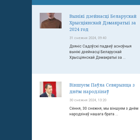
Вынікі дзейнасці Беларускай
Хрысціянскай Дэмакратыі за
2024 год
31 снежня 2024, 09:40
Дзяніс Садоўскі падвеў асноўныя
вынікі дзейнасці Беларускай
Хрысціянскай Дэмакратыі за ...
Віншуем Паўла Севярынца з
днём народзінаў
30 снежня 2024, 13:20
Сёння, 30 снежня, мы віншуем з днём
народзінаў нашага брата ...