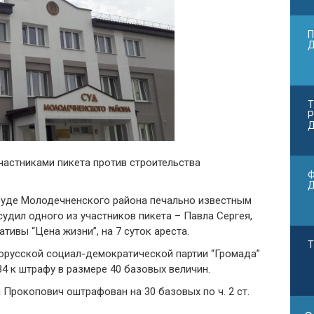
П
Т
Р
Д
частниками пикета против строительства
Ф
суде Молодечненского района печально известным
удил одного из участников пикета – Павла Сергея,
тивы “Цена жизни”, на 7 суток ареста.
Т
орусской социал-демократической партии “Громада”
34 к штрафу в размере 40 базовых величин.
Прокопович оштрафован на 30 базовых по ч. 2 ст.