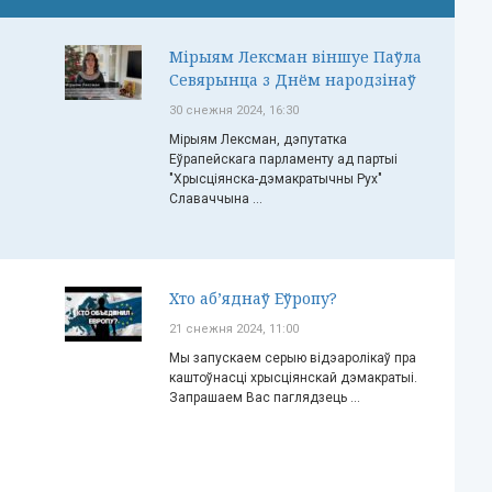
Мірыям Лексман віншуе Паўла
Севярынца з Днём народзінаў
30 снежня 2024, 16:30
Мірыям Лексман, дэпутатка
Еўрапейскага парламенту ад партыі
"Хрысціянска-дэмакратычны Рух"
Славаччына ...
Хто аб’яднаў Еўропу?
21 снежня 2024, 11:00
Мы запускаем серыю відэаролікаў пра
каштоўнасці хрысціянскай дэмакратыі.
Запрашаем Вас паглядзець ...