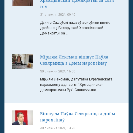
Хрысціянскай Дэмакратыі за 2024
год
31 снежня 2024, 09:40
Дзяніс Садоўскі падвеў асноўныя вынікі
дзейнасці Беларускай Хрысціянскай
Дэмакратыі за ...
Мірыям Лексман віншуе Паўла
Севярынца з Днём народзінаў
30 снежня 2024, 16:30
Мірыям Лексман, дэпутатка Еўрапейскага
парламенту ад партыі "Хрысціянска-
дэмакратычны Рух" Славаччына ...
Віншуем Паўла Севярынца з днём
народзінаў
30 снежня 2024, 13:20