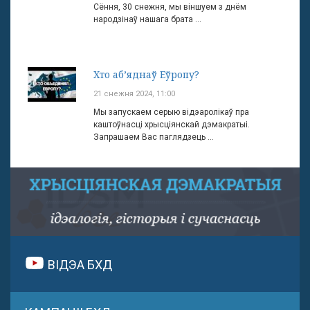
Сёння, 30 снежня, мы віншуем з днём
народзінаў нашага брата ...
Хто аб’яднаў Еўропу?
21 снежня 2024, 11:00
Мы запускаем серыю відэаролікаў пра
каштоўнасці хрысціянскай дэмакратыі.
Запрашаем Вас паглядзець ...
ВІДЭА БХД