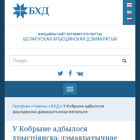
АФІЦЫЙНЫ САЙТ АРГКАМІТЭТА ПАРТЫІ
БЕЛАРУСКАЯ ХРЫСЦІЯНСКАЯ ДЭМАКРАТЫЯ
Паказаць
меню
Галоўная
»
Навіны
»
БХД
»
У Кобрыне адбылося
хрысціянска-дэмакратычнае вясельле
У Кобрыне адбылося
хрысціянска-дэмакратычнае