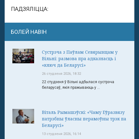
ПАДЗЯЛІЦЦА:
БОЛЕЙ НАВІН
Сустрэча з Паўлам Севярынцам у
Вільні: размова пра адказнасць і
«ключ да Беларусі»
26 студзеня 2026, 18:32
22 студзеня ў Вільні адбылася сустрэча
беларусаў, якія пражываюць у ...
Віталь Рымашэўскі: «Чаму Еўразвязу
патрэбны ўласны перамоўны трэк па
Беларусі»
13 студзеня 2026, 16:14