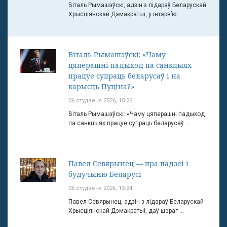
Віталь Рымашэўскі, адзін з лідараў Беларускай
Хрысціянскай Дэмакратыі, у інтэрв’ю ...
Віталь Рымашэўскі: «Чаму
цяперашні падыход па санкцыях
працуе супраць беларусаў і на
карысць Пуціна?»
06 студзеня 2026, 15:26
Віталь Рымашэўскі: «Чаму цяперашні падыход
па санкцыях працуе супраць беларусаў ...
Павел Севярынец — пра падзеі і
будучыню Беларусі
06 студзеня 2026, 15:24
Павел Севярынец, адзін з лідараў Беларускай
Хрысціянскай Дэмакратыі, даў шэраг ...