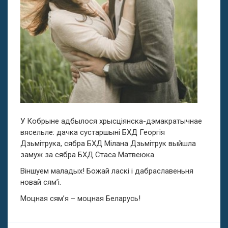
У Кобрыне адбылося хрысціянска-дэмакратычнае
вясельле: дачка сустаршыні БХД Георгія
Дзьмітрука, сябра БХД Мілана Дзьмітрук выйшла
замуж за сябра БХД Стаса Матвеюка.
Віншуем маладых! Божай ласкі і дабраславеньня
новай сям’і.
Моцная сям’я – моцная Беларусь!